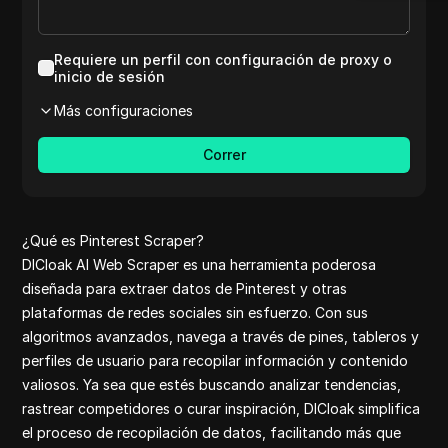
Reddit
Youtube C
Linkedin
Requiere un perfil con configuración de proxy o
Twitter co
inicio de sesión
Shopee pet
Más configuraciones
Aliexpress 
clothes
Correr
Google Fina
Yahoo Finan
Shopee
Reviews on 
¿Qué es Pinterest Scraper?
Medium
DICloak AI Web Scraper es una herramienta poderosa
Aliexpress
diseñada para extraer datos de Pinterest y otras
Etsy review
plataformas de redes sociales sin esfuerzo. Con sus
Amazon rev
algoritmos avanzados, navega a través de pines, tableros y
Ebay Scrap
perfiles de usuario para recopilar información y contenido
Pinterest
valiosos. Ya sea que estés buscando analizar tendencias,
Reddit com
rastrear competidores o curar inspiración, DICloak simplifica
Yelp
el proceso de recopilación de datos, facilitando más que