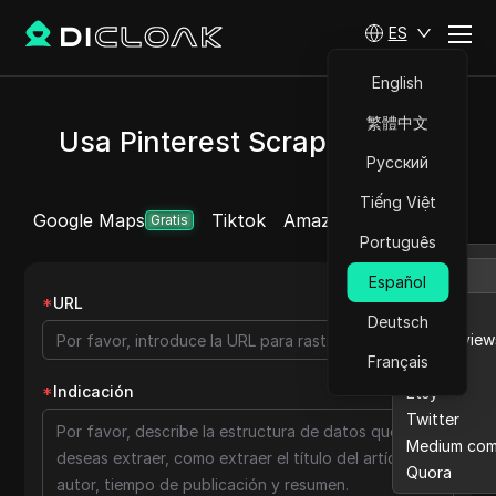
ES
English
繁體中文
Usa Pinterest Scraper gratis
Русский
Tiếng Việt
Google Maps
Tiktok
Amazon
Ebay reviews
Más
Gratis
Português
Español
*
URL
Amazon
Deutsch
Ebay review
Français
Lazada
*
Indicación
Etsy
Twitter
Medium co
Quora