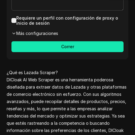
Reddit
Youtube C
Linkedin
Requiere un perfil con configuración de proxy o
Twitter co
inicio de sesión
Shopee pet
Más configuraciones
Aliexpress 
clothes
Correr
Google Fina
Yahoo Finan
Shopee
Reviews on 
¿Qué es Lazada Scraper?
Medium
DICloak AI Web Scraper es una herramienta poderosa
Aliexpress
diseñada para extraer datos de Lazada y otras plataformas
Etsy review
de comercio electrónico sin esfuerzo. Con sus algoritmos
Amazon rev
avanzados, puede recopilar detalles de productos, precios,
Ebay Scrap
reseñas y más, lo que permite a las empresas analizar
Pinterest
tendencias del mercado y optimizar sus estrategias. Ya sea
Reddit com
que estés rastreando a la competencia o buscando
Yelp
información sobre las preferencias de los clientes, DICloak