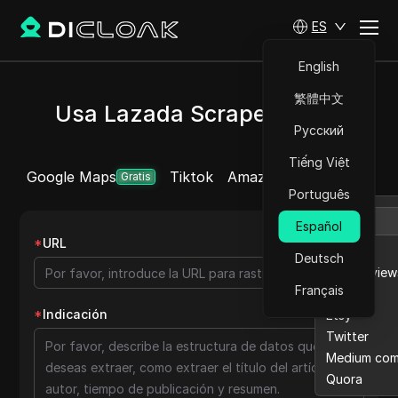
ES
English
繁體中文
Usa Lazada Scraper gratis
Русский
Tiếng Việt
Google Maps
Tiktok
Amazon
Ebay reviews
Más
Gratis
Português
Español
*
URL
Amazon
Deutsch
Ebay review
Français
Lazada
*
Indicación
Etsy
Twitter
Medium co
Quora