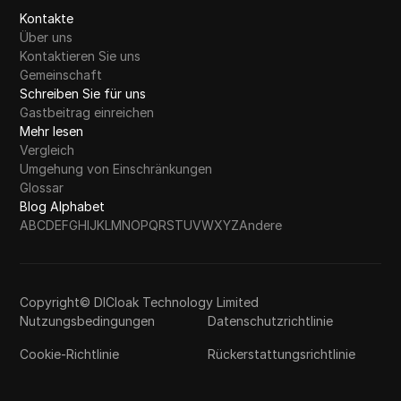
Kontakte
Über uns
Kontaktieren Sie uns
Gemeinschaft
Schreiben Sie für uns
Gastbeitrag einreichen
Mehr lesen
Vergleich
Umgehung von Einschränkungen
Glossar
Blog Alphabet
A
B
C
D
E
F
G
H
I
J
K
L
M
N
O
P
Q
R
S
T
U
V
W
X
Y
Z
Andere
Copyright© DICloak Technology Limited
Nutzungsbedingungen
Datenschutzrichtlinie
Cookie-Richtlinie
Rückerstattungsrichtlinie