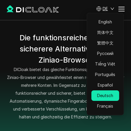
DE
English
简体中文
Die funktionsreichere und
繁體中文
sicherere Alternative zum
Русский
Ziniao-Browser
Tiếng Việt
DICloak bietet das gleiche Funktionsspektrum wie der
Português
Ziniao-Browser und gewährleistet einen robusten Schutz für
Español
mehrere Konten. Im Gegensatz zu Ziniao ist es
funktionsreicher und sicherer, bietet fortschrittliche
Deutsch
Automatisierung, dynamische Fingerabdruckanpassungen
Français
und verbesserte Verschlüsselung, um Konten sicher zu
halten und gleichzeitig die Effizienz zu steigern.