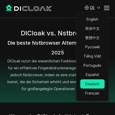
DE
English
简体中文
DICloak vs. Nstbrowser
繁體中文
Die beste Nstbrowser Alternative im Jahr
Русский
2025
Tiếng Việt
DICloak nutzt die wesentlichen Funktionen von Nstbrowser
Português
für ein effektives Fingerabdruckmanagement. Es übertrifft
Español
jedoch Nstbrowser, indem es eine stärkere Infrastruktur
bietet, die die Sicherheit erhöht und eine nahtlose Leistung
Deutsch
für großangelegte Operationen garantiert.
Français