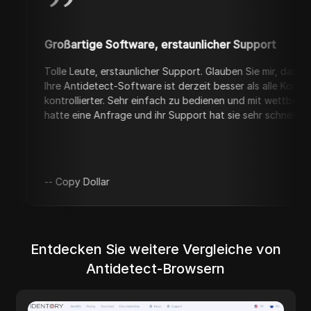
roßartige Software, erstaunlicher Support
lle Leute, erstaunlicher Support. Glauben Sie mir, das ist keine beza
re Antidetect-Software ist derzeit besser als alle Konkurrenten. Viel
ntrollierter. Sehr einfach zu bedienen und mit wettbewerbsfähigen P
tte eine Anfrage und ihr Support hat sie sehr schnell umgesetzt. 10/1
-
Copy Dollar
Entdecken Sie weitere Vergleiche von
Antidetect-Browsern