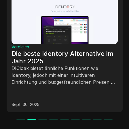
Vergleich
Die beste Vision Alternative im
Jahr 2025
DICloak bietet die wesentlichen Funktionen des
Vision Browsers und ermöglicht den Nutzern
leistungsstarke Multi-Account-Funktionen.
Sein herausragender Vorteil ist die
Sept. 30, 2025
unübertroffene Effizienz, die einen nahtlosen
gleichzeitigen Betrieb mehrerer Profile
ermöglicht, ohne Geschwindigkeit oder
Stabilität zu opfern.