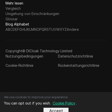
Mehr lesen
Vergleich
Umgehung von Einschränkungen
Glossar
Blog Alphabet
A
B
C
D
E
F
G
H
I
J
K
L
M
N
O
P
Q
R
S
T
U
V
W
X
Y
Z
Andere
Copyright© DICloak Technology Limited
Nutzungsbedingungen
Datenschutzrichtlinie
Cookie-Richtlinie
Rückerstattungsrichtlinie
We use cookies to improve your experience.
You can opt out if you wish.
Cookie Policy
.
Accept