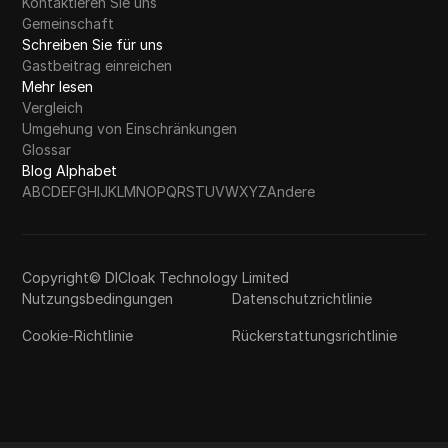
Kontaktieren Sie uns
Gemeinschaft
Schreiben Sie für uns
Gastbeitrag einreichen
Mehr lesen
Vergleich
Umgehung von Einschränkungen
Glossar
Blog Alphabet
A
B
C
D
E
F
G
H
I
J
K
L
M
N
O
P
Q
R
S
T
U
V
W
X
Y
Z
Andere
Copyright© DICloak Technology Limited
Nutzungsbedingungen
Datenschutzrichtlinie
Cookie-Richtlinie
Rückerstattungsrichtlinie