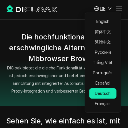
DE
English
简体中文
Die hochfunktionale und
繁體中文
erschwingliche Alternative zum
Русский
Mbbrowser Browser
Tiếng Việt
DICloak bietet die gleiche Funktionalität wie der Mbbrowser,
Português
ist jedoch erschwinglicher und bietet eine hochfunktionale
Español
Einrichtung mit integrierter Automatisierung, nahtloser
Proxy-Integration und verbesserter Browsing-Stabilität.
Deutsch
Français
Sehen Sie, wie einfach es ist, mit