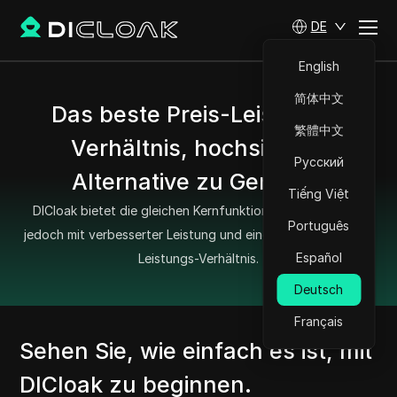
DE
English
简体中文
Das beste Preis-Leistungs-
繁體中文
Verhältnis, hochsichere
Русский
Alternative zu Genlogin
Tiếng Việt
DICloak bietet die gleichen Kernfunktionen wie Genlogin,
Português
jedoch mit verbesserter Leistung und einem besseren Preis-
Español
Leistungs-Verhältnis.
Deutsch
Français
Sehen Sie, wie einfach es ist, mit
DICloak zu beginnen.