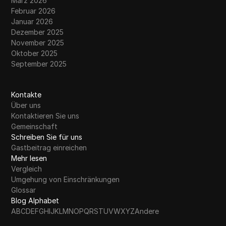
März 2026
Februar 2026
Januar 2026
Dezember 2025
November 2025
Oktober 2025
September 2025
Kontakte
Über uns
Kontaktieren Sie uns
Gemeinschaft
Schreiben Sie für uns
Gastbeitrag einreichen
Mehr lesen
Vergleich
Umgehung von Einschränkungen
Glossar
Blog Alphabet
A
B
C
D
E
F
G
H
I
J
K
L
M
N
O
P
Q
R
S
T
U
V
W
X
Y
Z
Andere