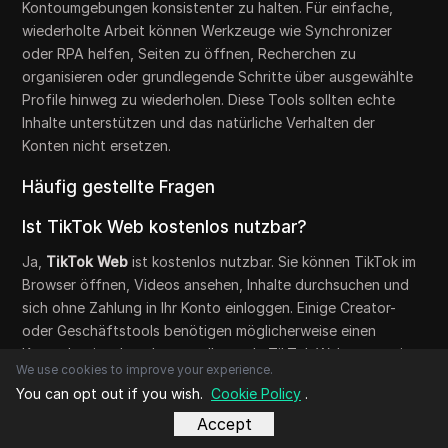
Kontoumgebungen konsistenter zu halten. Für einfache,
wiederholte Arbeit können Werkzeuge wie Synchronizer
oder RPA helfen, Seiten zu öffnen, Recherchen zu
organisieren oder grundlegende Schritte über ausgewählte
Profile hinweg zu wiederholen. Diese Tools sollten echte
Inhalte unterstützen und das natürliche Verhalten der
Konten nicht ersetzen.
Häufig gestellte Fragen
Ist TikTok Web kostenlos nutzbar?
Ja,
TikTok Web
ist kostenlos nutzbar. Sie können TikTok im
Browser öffnen, Videos ansehen, Inhalte durchsuchen und
sich ohne Zahlung in Ihr Konto einloggen. Einige Creator-
oder Geschäftstools benötigen möglicherweise einen
Konto-Login, aber der grundlegende TikTok-Webzugang ist
We use cookies to improve your experience.
kostenlos.
You can opt out if you wish.
Cookie Policy
.
Kann man Live-Streams auf TikTok Web
Accept
ansehen?