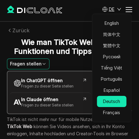
DE
English
Zurück
简体中文
Wie man TikTok Web nutzt:
繁體中文
Funktionen und Tipps für 2026
Русский
Fragen stellen
Tiếng Việt
William Davis
Português
In ChatGPT öffnen
20 Mai 2026
8
min lesen
Fragen zu dieser Seite stellen
Español
Teilen mit
In Claude öffnen
Copy Link
Deutsch
Fragen zu dieser Seite stellen
Français
TikTok ist nicht mehr nur für mobile Nutzer gedacht. Mit
TikTok Web
können Sie Videos ansehen, sich in Ihr Konto
einloggen, Inhalte hochladen und Creator-Tools im Browser