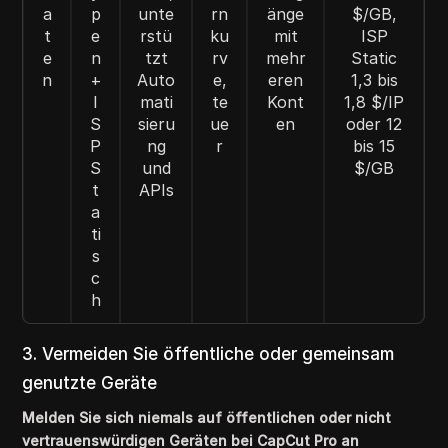
a
p
unte
rn
änge
$/GB,
t
e
rstü
ku
mit
ISP
e
n
tzt
rv
mehr
Static
n
+
Auto
e,
eren
1,3 bis
I
mati
te
Kont
1,8 $/IP
S
sieru
ue
en
oder 12
P
ng
r
bis 15
S
und
$/GB
t
APIs
a
ti
s
c
h
3. Vermeiden Sie öffentliche oder gemeinsam
genutzte Geräte
Melden Sie sich niemals auf öffentlichen oder nicht
vertrauenswürdigen Geräten bei CapCut Pro an