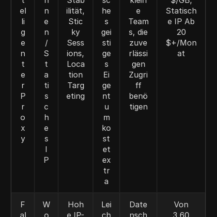
el
n
ilität,
he
e
Statisch
li
e
Stic
s
Team
e IP Ab
g
n
ky
gei
s, die
20
e
/
Sess
sti
zuve
$+/Mon
n
S
ions,
ge
rlässi
at
t
t
Loca
s
gen
e
a
tion
Ei
Zugri
r
ti
Targ
ge
ff
P
s
eting
nt
benö
r
c
u
tigen
o
h
m
x
e
ko
y
s
st
I
et
P
ex
tr
a
F
W
Hoh
Lei
Date
Von
al
o
e IP-
ch
nsch
3,60