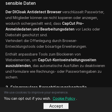
sensible Daten
Der DICloak Antidetect Browser
verschlüsselt Passwörter,
und Mitglieder können sie nicht kopieren oder anzeigen,
wodurch sichergestellt wird, dass
CapCut Pro-
Anmeldedaten und Bearbeitungsdaten
vor Lecks oder
Diebstahl geschützt sind.
Verhindert die Offenlegung durch Browser-
Entwicklungstools oder bösartige Erweiterungen.
Enthält anpassbare Tools zum Blockieren von
Webelementen, um
CapCut-Kontoeinstellungsseiten
auszublenden
, das automatische Ausfüllen zu deaktivieren
und Formulare wie Rechnungs- oder Passworteingaben zu
sichern.
3. Feingranulare Berechtigungskontrolle
We use cookies to improve your experience.
Weisen Sie Benutzern, die sich denselben CapCut Pro-
You can opt out if you wish.
Cookie Policy
.
Account teilen, unterschiedliche Zugriffsebenen zu, z. B.
Accept
beschränken Sie bestimmte Mitglieder auf den