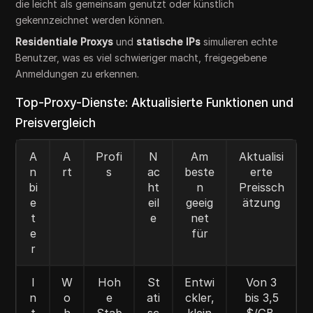
die leicht als gemeinsam genutzt oder künstlich
gekennzeichnet werden können.
Residentiale Proxys
und
statische IPs
simulieren echte
Benutzer, was es viel schwieriger macht, freigegebene
Anmeldungen zu erkennen.
Top-Proxy-Dienste: Aktualisierte Funktionen und
Preisvergleich
A
A
Profi
N
Am
Aktualisi
n
rt
s
ac
beste
erte
bi
ht
n
Preissch
e
eil
geeig
ätzung
t
e
net
e
für
r
I
W
Hoh
St
Entwi
Von 3
n
o
e
ati
ckler,
bis 3,5
t
h
Stab
sc
klein
$/GB,