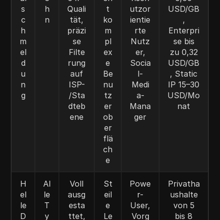
s
h
Quali
t
utzor
USD/GB
c
n
tät,
ko
ientie
,
h
präzi
m
rte
Enterpri
m
se
pl
Nutz
se bis
el
Filte
ex
er,
zu 0,32
d
rung
e
Socia
USD/GB
u
auf
Be
l-
, Static
n
ISP-
nu
Medi
IP 15–30
g
/Sta
tz
a-
USD/Mo
dteb
er
Mana
nat
ene
ob
ger
er
flä
ch
e
H
Al
Voll
St
Powe
Privatha
el
le
ausg
eil
r-
ushalte
le
T
esta
e
User,
von 5
D
y
ttet,
Le
Vorg
bis 8