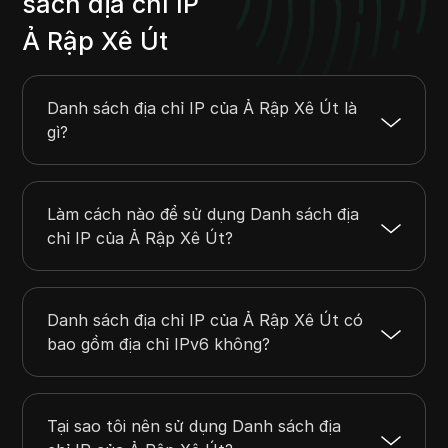
sách địa chỉ IP
45.156.224.0
45.156.227.255
1024
45.205.83.0
45.205.84.255
512
Ả Rập Xê Út
45.205.98.0
45.205.98.255
256
45.205.100.0
45.205.100.255
256
Danh sách địa chỉ IP của Ả Rập Xê Út là
46.18.160.0
46.18.167.255
2048
gì?
Làm cách nào để sử dụng Danh sách địa
chỉ IP của Ả Rập Xê Út?
Danh sách địa chỉ IP của Ả Rập Xê Út có
bao gồm địa chỉ IPv6 không?
Tại sao tôi nên sử dụng Danh sách địa