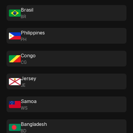
Brasil
BR
Philippines
PH
Congo
CG
Jersey
JE
Samoa
WS
Bangladesh
BD