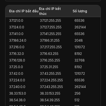
Địa chỉ IP kết
Địa chỉ IP bắt đầu
Số lượng
thúc
37.121.0.0
37.121.255.255
65536
37.124.0.0
37.127.255.255
262144
37.141.0.0
37.141.255.255
65536
37.186.24.0
37.186.31.255
2048
37.216.0.0
37.217.255.255
131072
37.16.32.0
37.16.63.255
8192
37.16.128.0
37.16.255.255
32768
37.25.0.0
37.25.31.255
8192
37.42.0.0
37.43.255.255
131072
37.224.0.0
37.224.255.255
65536
37.240.0.0
37.243.255.255
262144
38.33.153.0
38.33.153.255
256
38.54.38.0
38.54.39.255
512