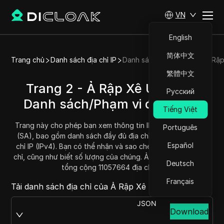
VN
English
简体中文
Trang chủ
Danh sách địa chỉ IP
Danh sách địa chỉ IP của Ả Rậ
繁體中文
Trang 2 - Ả Rập Xê Út (SA) -
Русский
Danh sách/Phạm vi địa chỉ IP
Tiếng Việt
Trang này cho phép bạn xem thông tin IP của Ả Rập Xê Út
Português
(SA), bao gồm danh sách đầy đủ địa chỉ IP và phạm vi địa
Español
chỉ IP (IPv4). Bạn có thể nhận và sao chép mỗi phạm vi địa
chỉ, cũng như biết số lượng của chúng. Ả Rập Xê Út hiện có
Deutsch
tổng cộng 11057664 địa chỉ IP.
Français
Tải danh sách địa chỉ của Ả Rập Xê Út tại:
JSON
Download