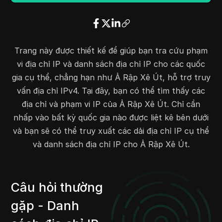
45.65.72.0
45.65.75.255
1024
45.135.112.0
45.135.115.255
1024
47.235.23.0
47.235.23.255
256
47.246.155.0
47.246.155.255
256
Trang này được thiết kế để giúp bạn tra cứu phạm
50.60.0.0
50.61.255.255
131072
vi địa chỉ IP và danh sách địa chỉ IP cho các quốc
50.119.0.0
50.119.255.255
65536
gia cụ thể, chẳng hạn như Ả Rập Xê Út, hỗ trợ truy
51.36.0.0
51.36.255.255
65536
vấn địa chỉ IPv4. Tại đây, bạn có thể tìm thấy các
51.39.0.0
51.39.255.255
65536
địa chỉ và phạm vi IP của Ả Rập Xê Út. Chỉ cần
51.211.0.0
51.211.255.255
65536
nhấp vào bất kỳ quốc gia nào được liệt kê bên dưới
51.218.0.0
51.218.255.255
65536
và bạn sẽ có thể truy xuất các dải địa chỉ IP cụ thể
51.223.0.0
51.223.255.255
65536
và danh sách địa chỉ IP cho Ả Rập Xê Út.
51.235.0.0
51.235.255.255
65536
51.252.0.0
51.253.255.255
131072
45.197.68.0
45.197.69.255
512
Câu hỏi thường
45.197.89.0
45.197.91.255
768
gặp - Danh
45.198.182.0
45.198.182.255
256