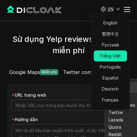
VN
English
繁體中文
Sử dụng Yelp reviews Scraper
Русский
miễn phí
Tiếng Việt
Português
Google Maps
Twitter comment
Etsy
Ebay
Thêm
Miễn phí
Español
Deutsch
*
URL trang web
Etsy
Français
Ebay reviews
Twitter
*
Hướng dẫn
Lazada
Quora
Reddit