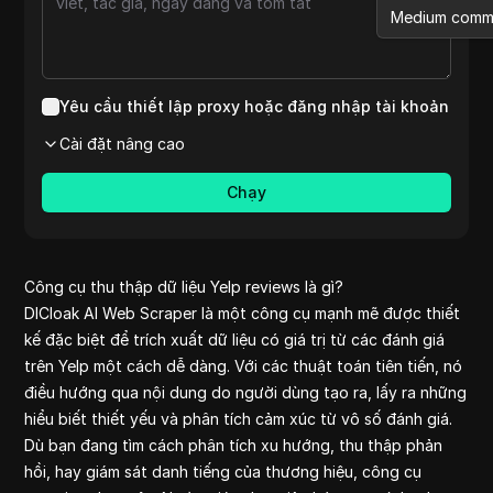
Medium comm
Etsy reviews
Aliexpress
Shopee pet
Yêu cầu thiết lập proxy hoặc đăng nhập tài khoản
Medium
Cài đặt nâng cao
Youtube
Pinterest co
Chạy
Reviews on l
Shopee
Aliexpress re
clothes
Công cụ thu thập dữ liệu Yelp reviews là gì?
Amazon revie
DICloak AI Web Scraper là một công cụ mạnh mẽ được thiết
Pinterest
kế đặc biệt để trích xuất dữ liệu có giá trị từ các đánh giá
Yelp
trên Yelp một cách dễ dàng. Với các thuật toán tiên tiến, nó
Reddit comm
điều hướng qua nội dung do người dùng tạo ra, lấy ra những
Yelp reviews
hiểu biết thiết yếu và phân tích cảm xúc từ vô số đánh giá.
Quora comme
Dù bạn đang tìm cách phân tích xu hướng, thu thập phản
Tiktok
hồi, hay giám sát danh tiếng của thương hiệu, công cụ
Ebay Scrap B