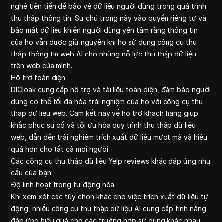
nghệ tiên tiến để bảo vệ dữ liệu người dùng trong quá trình
thu thập thông tin. Sự chú trọng này vào quyền riêng tư và
bảo mật dữ liệu khiến người dùng yên tâm rằng thông tin
của họ vẫn được giữ nguyên khi họ sử dụng công cụ thu
thập thông tin web AI cho những nỗ lực thu thập dữ liệu
trên web của mình.
Hỗ trợ toàn diện
DICloak cung cấp hỗ trợ và tài liệu toàn diện, đảm bảo người
dùng có thể tối đa hóa trải nghiệm của họ với công cụ thu
thập dữ liệu web. Cam kết này về hỗ trợ khách hàng giúp
khắc phục sự cố và tối ưu hóa quy trình thu thập dữ liệu
web, dẫn đến trải nghiệm trích xuất dữ liệu mượt mà và hiệu
quả hơn cho tất cả mọi người.
Các công cụ thu thập dữ liệu Yelp reviews khác đáp ứng nhu
cầu của bạn
Độ linh hoạt trong tự động hóa
Khi xem xét các tùy chọn khác cho việc trích xuất dữ liệu tự
động, nhiều công cụ thu thập dữ liệu AI cung cấp tính năng
đáp ứng hiệu quả cho các trường hợp sử dụng khác nhau.