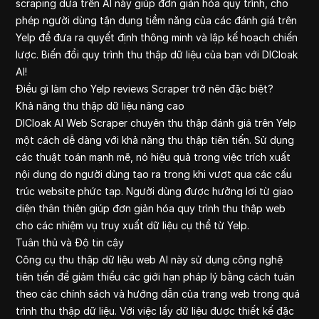
scraping dựa trên AI này giúp đơn giản hóa quy trình, cho
Yahoo Financ
phép người dùng tận dụng tiềm năng của các đánh giá trên
Google Financ
Yelp để đưa ra quyết định thông minh và lập kế hoạch chiến
Amazon
lược. Biến đổi quy trình thu thập dữ liệu của bạn với DICloak
Youtube Com
AI!
Linkedin
Điều gì làm cho Yelp reviews Scraper trở nên đặc biệt?
Khả năng thu thập dữ liệu nâng cao
DICloak AI Web Scraper chuyên thu thập đánh giá trên Yelp
một cách dễ dàng với khả năng thu thập tiên tiến. Sử dụng
các thuật toán mạnh mẽ, nó hiệu quả trong việc trích xuất
nội dung do người dùng tạo ra trong khi vượt qua các cấu
trúc website phức tạp. Người dùng được hưởng lợi từ giao
diện thân thiện giúp đơn giản hóa quy trình thu thập web
cho các nhiệm vụ truy xuất dữ liệu cụ thể từ Yelp.
Tuân thủ và Độ tin cậy
Công cụ thu thập dữ liệu web AI này sử dụng công nghệ
tiên tiến để giảm thiểu các giới hạn pháp lý bằng cách tuân
theo các chính sách và hướng dẫn của trang web trong quá
trình thu thập dữ liệu. Với việc lấy dữ liệu được thiết kế đặc