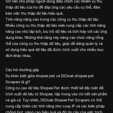
tốt nên cho phép người dùng điều chỉnh các nhiệm vụ thu
thập dữ liệu của họ để đáp ứng các yêu cầu cụ thể, đảm
bảo việc thu thập dữ liệu hiệu quả.
Tính năng nâng cao trong các công cụ thu thập dữ liệu
Nhiều công cụ thu thập dữ liệu web cung cấp các tính năng
nâng cao như lập lịch, lưu trữ dữ liệu và tích hợp với các ứng
dụng khác. Những khả năng này nâng cao chức năng tổng
thể của công cụ thu thập dữ liệu, giúp dễ dàng quản lý và
sử dụng hiệu quả dữ liệu đã được trích xuất cho nhiều mục
đích khác nhau.
Câu hỏi thường gặp
Sự khác biệt giữa shopee pet và DICloak shopee pet
Scrapers là gì?
Công cụ cạo dữ liệu Shopee Pet được thiết kế đặc biệt để
trích xuất dữ liệu từ Shopee, tập trung vào chi tiết sản phẩm
và giá cả. Tuy nhiên, DICloak Shopee Pet Scrapers có thể
cung cấp thêm các tính năng như xoay IP và các biện pháp
chống bot, nâng cao hiệu quả và độ tin cậy của việc trích