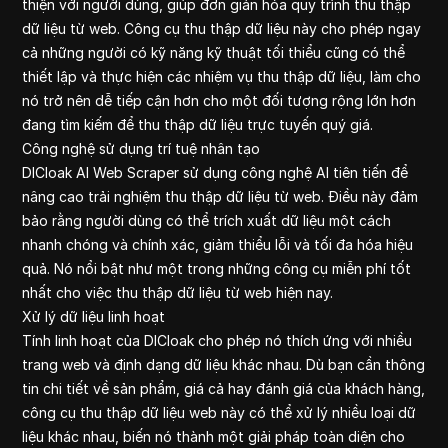
thiện với người dùng, giúp đơn giản hóa quy trình thu thập
dữ liệu từ web. Công cụ thu thập dữ liệu này cho phép ngay
cả những người có kỹ năng kỹ thuật tối thiểu cũng có thể
thiết lập và thực hiện các nhiệm vụ thu thập dữ liệu, làm cho
nó trở nên dễ tiếp cận hơn cho một đối tượng rộng lớn hơn
đang tìm kiếm để thu thập dữ liệu trực tuyến quý giá.
Công nghệ sử dụng trí tuệ nhân tạo
DICloak AI Web Scraper sử dụng công nghệ AI tiên tiến để
nâng cao trải nghiệm thu thập dữ liệu từ web. Điều này đảm
bảo rằng người dùng có thể trích xuất dữ liệu một cách
nhanh chóng và chính xác, giảm thiểu lỗi và tối đa hóa hiệu
quả. Nó nổi bật như một trong những công cụ miễn phí tốt
nhất cho việc thu thập dữ liệu từ web hiện nay.
Xử lý dữ liệu linh hoạt
Tính linh hoạt của DICloak cho phép nó thích ứng với nhiều
trang web và định dạng dữ liệu khác nhau. Dù bạn cần thông
tin chi tiết về sản phẩm, giá cả hay đánh giá của khách hàng,
công cụ thu thập dữ liệu web này có thể xử lý nhiều loại dữ
liệu khác nhau, biến nó thành một giải pháp toàn diện cho