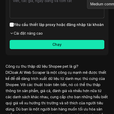
Medium comm
Etsy reviews
Aliexpress
Shopee pet
Yêu cầu thiết lập proxy hoặc đăng nhập tài khoản
Medium
Cài đặt nâng cao
Youtube
Pinterest co
Chạy
Reviews on l
Shopee
Aliexpress re
clothes
Công cụ thu thập dữ liệu Shopee pet là gì?
Amazon revie
DICloak AI Web Scraper là một công cụ mạnh mẽ được thiết
Pinterest
kế để dễ dàng trích xuất dữ liệu từ danh mục thú cưng của
Yelp
Shopee. Với các thuật toán tiên tiến, nó có thể thu thập
Reddit comm
thông tin sản phẩm, giá cả, đánh giá và nhiều hơn nữa từ
Yelp reviews
các danh sách khác nhau, cung cấp cho bạn những hiểu biết
Quora comme
quý giá về xu hướng thị trường và sở thích của người tiêu
Tiktok
dùng. Dù bạn là một người bán hàng muốn tối ưu hóa sản
Ebay Scrap B