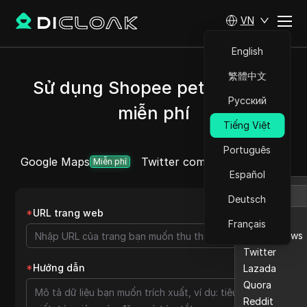
VN
English
繁體中文
Sử dụng Shopee pet Scraper
Русский
miễn phí
Tiếng Việt
Português
Google Maps
Twitter comment
Etsy
Ebay
Thêm
Miễn phí
Español
Deutsch
*
URL trang web
Etsy
Français
Ebay reviews
Twitter
*
Hướng dẫn
Lazada
Quora
Reddit