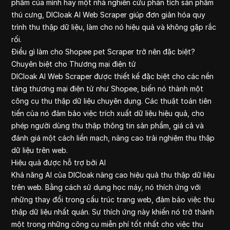
phẩm của mình hay một nhà nghiên cứu phân tích sản phẩm
Yahoo Financ
thú cưng, DICloak AI Web Scraper giúp đơn giản hóa quy
Google Financ
trình thu thập dữ liệu, làm cho nó hiệu quả và không gặp rắc
Amazon
rối.
Youtube Com
Điều gì làm cho Shopee pet Scraper trở nên đặc biệt?
Linkedin
Chuyên biệt cho Thương mại điện tử
DICloak AI Web Scraper được thiết kế đặc biệt cho các nền
tảng thương mại điện tử như Shopee, biến nó thành một
công cụ thu thập dữ liệu chuyên dụng. Các thuật toán tiên
tiến của nó đảm bảo việc trích xuất dữ liệu hiệu quả, cho
phép người dùng thu thập thông tin sản phẩm, giá cả và
đánh giá một cách liền mạch, nâng cao trải nghiệm thu thập
dữ liệu trên web.
Hiệu quả được hỗ trợ bởi AI
Khả năng AI của DICloak nâng cao hiệu quả thu thập dữ liệu
trên web. Bằng cách sử dụng học máy, nó thích ứng với
những thay đổi trong cấu trúc trang web, đảm bảo việc thu
thập dữ liệu nhất quán. Sự thích ứng này khiến nó trở thành
một trong những công cụ miễn phí tốt nhất cho việc thu