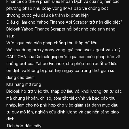
Finance có thể vi phạm Điều khoản Dịch vụ của nó, nên các
Yahoo Financ
phương pháp như xoay vòng IP và bảo vệ chống bot
Google Financ
thường được yêu cầu để tránh bị phát hiện.
Amazon
Điều gì làm cho Yahoo Finance Api Scraper trở nên đặc biệt?
Youtube Com
Dicloak Yahoo Finance Scraper nổi bật nhờ các tính năng
Linkedin
sau:
Vượt qua các biện pháp chống thu thập dữ liệu
Việc sử dụng proxy xoay vòng, giả mạo user-agent và xử lý
CAPTCHA của Dicloak giúp vượt qua các biện pháp bảo vệ
chống bot của Yahoo Finance, cho phép trích xuất dữ liệu
ổn định và không bị phát hiện ngay cả trong thời gian sử
dụng cao điểm.
Khả năng mở rộng
Dicloak hỗ trợ việc thu thập dữ liệu với khối lượng lớn từ các
mã chứng khoán, chỉ số, tóm tắt tài chính và báo cáo thu
nhập, làm cho nó phù hợp cho việc giám sát danh mục đầu
tư quy mô lớn, nghiên cứu định lượng và các nền tảng giao
dịch.
Tích hợp đám mây