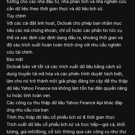
tưởng cho các nhà đầu tư, nhà phân tích và nhà nghiên cứu
cần dữ liệu theo thời gian thực và dữ liệu lịch sử.
Tùy chỉnh
Với các cài đặt linh hoạt, Dicloak cho phép bạn nhắm mục
tiêu các mã chứng khoán, chỉ số hoặc các phần tin tức cụ
thể và xác định các định dạng đầu ra, khoảng thời gian và
độ sâu trích xuất hoàn toàn thích ứng với nhu cầu nghiên
cứu tài chính.
Bảo mật
Dicloak bảo vệ tất cả các trích xuất dữ liệu bằng cách sử
dụng truyền tải mã hóa và các phiên trình duyệt tách biệt,
làm cho nó trở thành một giải pháp đáng tin cậy để thu thập
dữ liệu Yahoo Finance mà không làm tổn hại đến quyền riêng
tư hoặc tính toàn vẹn.
Các công cụ thu thập dữ liệu Yahoo Finance Api khác đáp
ứng nhu cầu của bạn
Trình thu thập dữ liệu cổ phiếu lịch sử & thời gian thực
Trích xuất dữ liệu cổ phiếu lịch sử và trực tiếp—giá cả, khối
lượng, giá mở/đóng, cổ tức thông qua các công cụ như thư