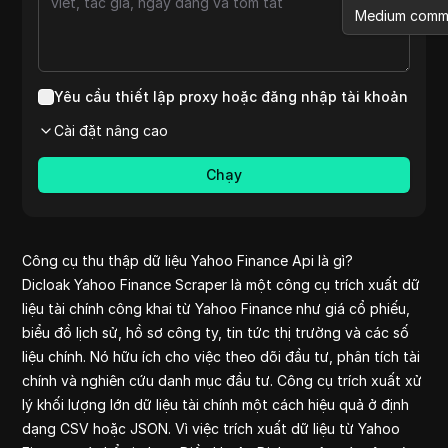
Medium comm
Etsy reviews
Aliexpress
Shopee pet
Yêu cầu thiết lập proxy hoặc đăng nhập tài khoản
Medium
Cài đặt nâng cao
Youtube
Pinterest co
Chạy
Reviews on l
Shopee
Aliexpress re
clothes
Công cụ thu thập dữ liệu Yahoo Finance Api là gì?
Amazon revie
Dicloak Yahoo Finance Scraper là một công cụ trích xuất dữ
Pinterest
liệu tài chính công khai từ Yahoo Finance như giá cổ phiếu,
Yelp
biểu đồ lịch sử, hồ sơ công ty, tin tức thị trường và các số
Reddit comm
liệu chính. Nó hữu ích cho việc theo dõi đầu tư, phân tích tài
Yelp reviews
chính và nghiên cứu danh mục đầu tư. Công cụ trích xuất xử
Quora comme
lý khối lượng lớn dữ liệu tài chính một cách hiệu quả ở định
Tiktok
dạng CSV hoặc JSON. Vì việc trích xuất dữ liệu từ Yahoo
Ebay Scrap B