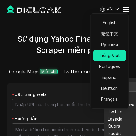
VN
English
繁體中文
Sử dụng Yahoo Finance Api
Русский
Scraper miễn phí
Tiếng Việt
Português
Google Maps
Twitter comment
Etsy
Ebay
Thêm
Miễn phí
Español
Deutsch
*
URL trang web
Etsy
Français
Ebay reviews
Twitter
*
Hướng dẫn
Lazada
Quora
Reddit