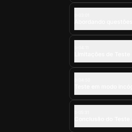
03:01
Abordando questões
04:11
Limitações de Teste
04:50
Teste em modo incó
05:31
Conclusão do Teste