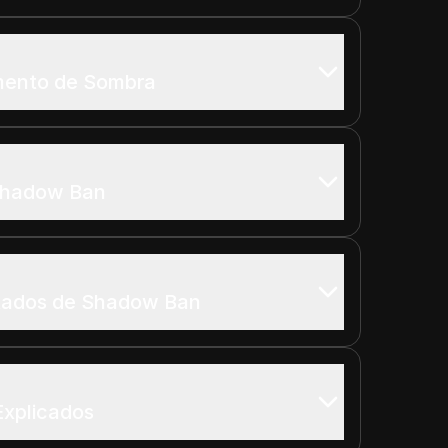
mento de Sombra
Shadow Ban
ltados de Shadow Ban
Explicados