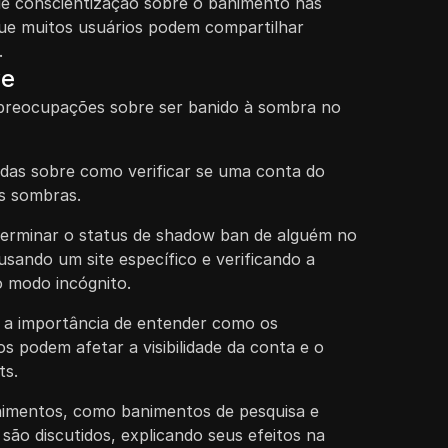
de conscientização sobre o banimento nas
e muitos usuários podem compartilhar
.
ve
preocupações sobre ser banido à sombra no
idas sobre como verificar se uma conta do
as sombras.
erminar o status de shadow ban de alguém no
 usando um site específico e verificando a
no modo incógnito.
a a importância de entender como os
 podem afetar a visibilidade da conta e o
ts.
animentos, como banimentos de pesquisa e
ão discutidos, explicando seus efeitos na