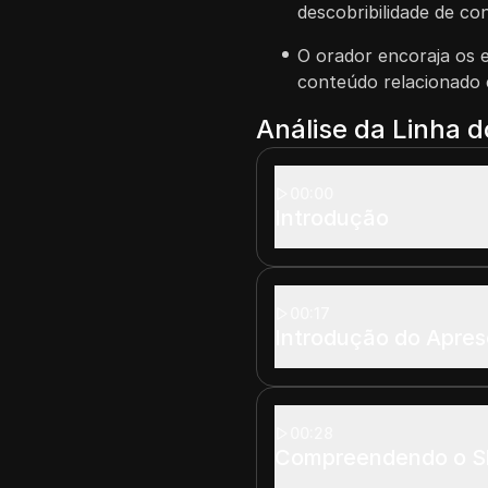
descobribilidade de con
O orador encoraja os 
conteúdo relacionado e
Análise da Linha 
00:00
Introdução
00:17
Introdução do Apre
00:28
Compreendendo o S