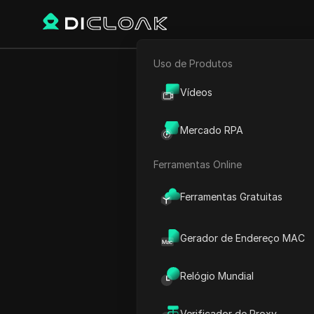
Uso de Produtos
E-commerce
Preocupado
Vídeos
Marketing de Afiliados
som
Mercado RPA
Rastreador Web
Ferramentas Online
Play Video:
Preocupado com 
Ferramentas Gratuitas
Gerador de Endereço MAC
Relógio Mundial
Verificador de Proxy