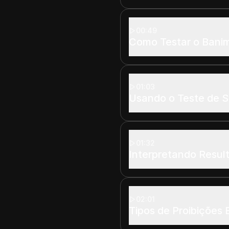
00:49
Como Testar o Bani
01:03
Usando o Teste de 
01:32
Interpretando Resu
02:01
Tipos de Proibições 