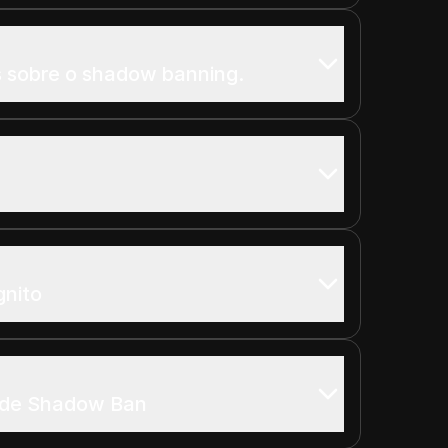
 sobre o shadow banning.
gnito
 de Shadow Ban