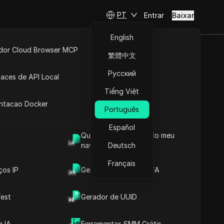
PT
Entrar
Baixar
English
idor Cloud Browser MCP
繁體中文
 banido nas
ta
API Aberta
Русский
faces de API Local
Karl
Tiếng Việt
 Extensões
antacao Docker
Português
Español
Qual é o User Agent do meu
tícias do Karl
navegador
Deutsch
Français
ços IP
Gerador de Código 2FA
est
Gerador de UUID
Conteúdos
Introdução ao Conteúdo
 IA
Ferramentas SMM Grátis