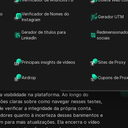
do
Verificador de Nomes do
Gerador UTM
Instagram
Gerador de títulos para
Redimensionado
LinkedIn
sociais
nteúdo
Fazer perguntas
 o conceito de ser banido nas sombras no
s métodos para os espectadores verificarem se
Abrir no ChatGPT
Principais insights de vídeos
Sites de Proxy
Fazer perguntas sobre esta pág
, explicando como usar ferramentas online
sibilidade de suas contas no Twitter. Carla
Abrir no Claude
Airdrop
Cupons de Pro
d
 de banimentos, como banimentos de sugestões
Fazer perguntas sobre esta pág
tasmas, detalhando suas implicações nas
a visibilidade na plataforma. Ao longo do
uções claras sobre como navegar nesses testes,
e verificar a integridade da própria conta.
tadores quanto à incerteza desses banimentos e
m para mais atualizações. Ela encerra o vídeo