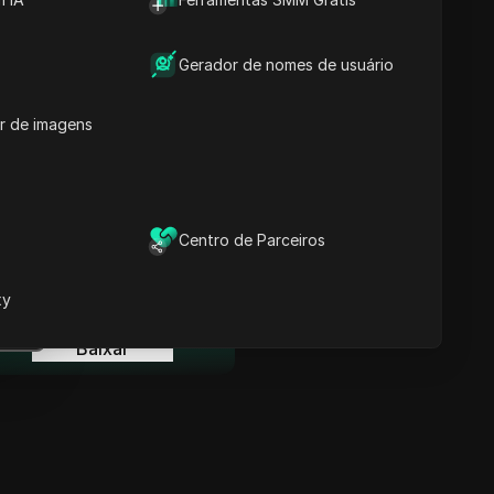
Informações-chave
Análise da Linha do
Tempo
Gerador de nomes de usuário
Palavras-chave do
Conteúdo
r de imagens
Perguntas e respostas
relacionadas
Mais recomendações de
vídeos
Centro de Parceiros
ina
O Navegador Anti-detecção
DICloak mantém sua gestão
xy
e múltiplas contas segura e
ina
livre de banimentos
Baixar