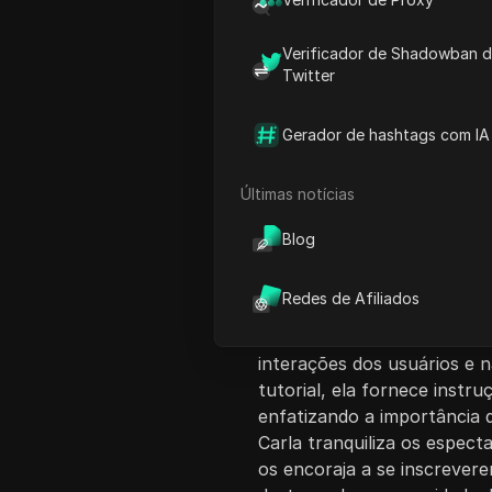
Verificador de Shadowban 
Twitter
Gerador de hashtags com IA
Introdução ao Co
Últimas notícias
Neste vídeo, Carla discute
Twitter. Ela apresenta doi
Blog
foram banidos nas sombras
específicas para testar a vi
Redes de Afiliados
descreve diferentes tipos
de busca e banimentos fan
interações dos usuários e n
tutorial, ela fornece instr
enfatizando a importância d
Carla tranquiliza os espec
os encoraja a se inscrevere