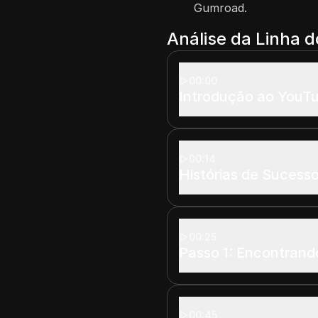
Gumroad.
Análise da Linha 
00:00
Introdução ao YouT
00:14
Histórias de Sucess
00:25
Passo 1: Encontran
00:45