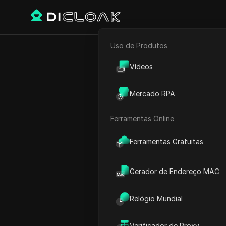
Uso de Produtos
E-commerce
NOVA manei
Vídeos
Marketing de Afiliados
Mercado RPA
Rastreador Web
Ferramentas Online
Play Video:
NOVA maneira d
Ferramentas Gratuitas
Gerador de Endereço MAC
Relógio Mundial
Verificador de Proxy