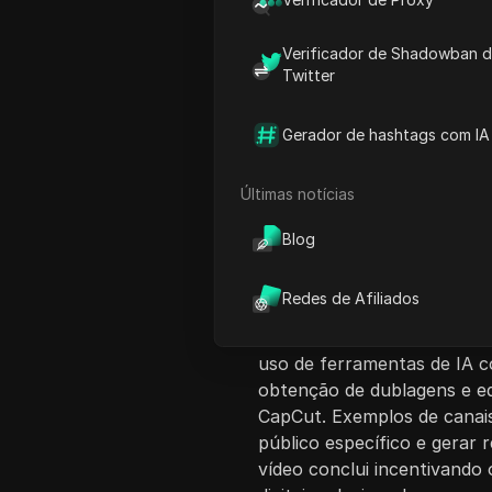
Verificador de Shadowban 
Twitter
Gerador de hashtags com IA
Introdução ao Co
Últimas notícias
O vídeo discute como ganh
focando na automação sem 
Blog
seu sucesso com esse métod
produção tradicional de ví
Redes de Afiliados
começando com a busca de 
(RPV) e enfatizando a impor
uso de ferramentas de IA 
obtenção de dublagens e e
CapCut. Exemplos de canai
público específico e gerar 
vídeo conclui incentivando