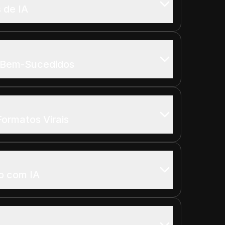
 de IA
 Bem-Sucedidos
Formatos Virais
ão com IA