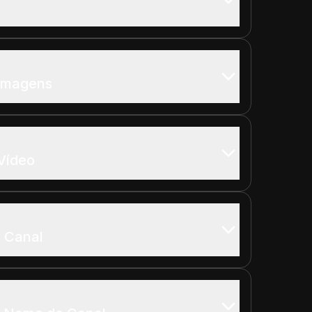
 Imagens
 Vídeo
o Canal