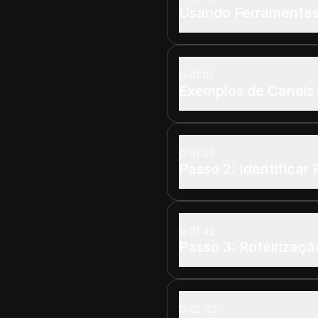
Usando Ferramentas
01:01
Exemplos de Canais
01:23
Passo 2: Identificar 
01:42
Passo 3: Roteirizaç
02:03