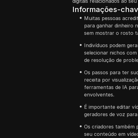
digitais relacionados ao se
Informações-cha
Muitas pessoas acred
para ganhar dinheiro
sem mostrar o rosto t
Indivíduos podem gerar
selecionar nichos com
de resolução de probl
Os passos para ter su
receita por visualizaçã
ferramentas de IA para
envolventes.
É importante editar ví
geradores de voz para
Os criadores também po
seu conteúdo em víde