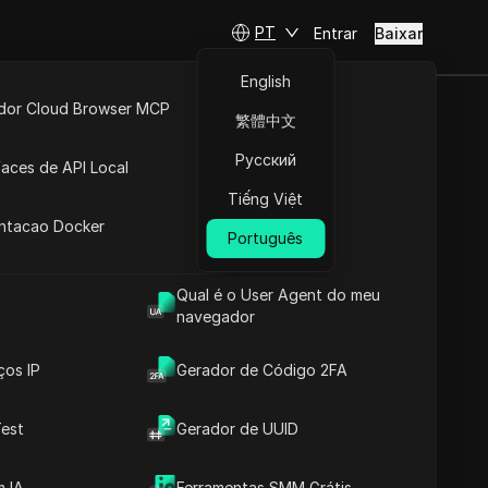
PT
Entrar
Baixar
English
idor Cloud Browser MCP
繁體中文
 do YouTube
ta
API Aberta
Русский
faces de API Local
Tiếng Việt
 Extensões
antacao Docker
Português
Qual é o User Agent do meu
navegador
ços IP
Gerador de Código 2FA
est
Gerador de UUID
Conteúdos
Introdução ao Conteúdo
 IA
Ferramentas SMM Grátis