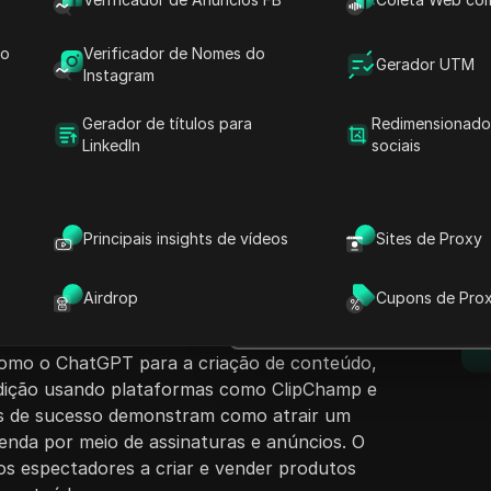
do
Verificador de Nomes do
Gerador UTM
Instagram
Gerador de títulos para
Redimensionado
LinkedIn
sociais
nteúdo
Fazer perguntas
ar dinheiro no YouTube sem mostrar o rosto,
rosto do YouTube. O palestrante compartilha
Abrir no ChatGPT
Principais insights de vídeos
Sites de Proxy
Fazer perguntas sobre esta pág
o, gerando uma renda significativa sem a
deos. Eles apresentam um guia passo a passo,
Abrir no Claude
Airdrop
Cupons de Pro
d
um nicho com alta receita por visualização
Fazer perguntas sobre esta pág
tância da seleção do nicho. O tutorial inclui o
como o ChatGPT para a criação de conteúdo,
dição usando plataformas como ClipChamp e
s de sucesso demonstram como atrair um
renda por meio de assinaturas e anúncios. O
 os espectadores a criar e vender produtos