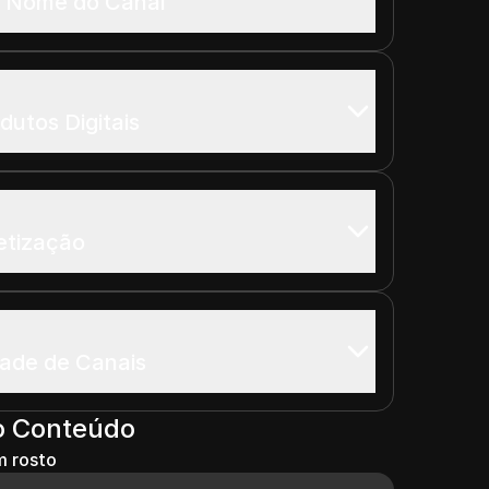
e Nome do Canal
dutos Digitais
etização
dade de Canais
o Conteúdo
 rosto