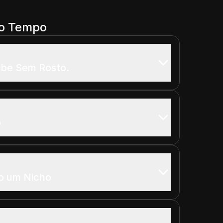
do Tempo
ube Sem Rosto.
o
do um Nicho