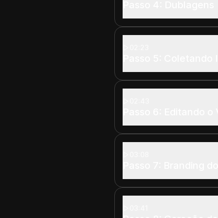
Passo 4: Dublagens
02:23
Passo 5: Coletando
02:43
Passo 6: Editando o
03:08
Passo 7: Branding d
03:41