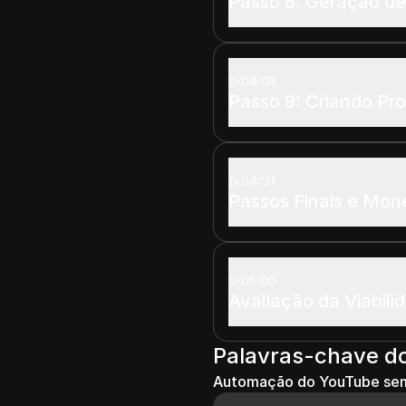
Passo 8: Geração d
04:01
Passo 9: Criando Pro
04:31
Passos Finais e Mon
05:00
Avaliação da Viabili
Palavras-chave d
Automação do YouTube sem