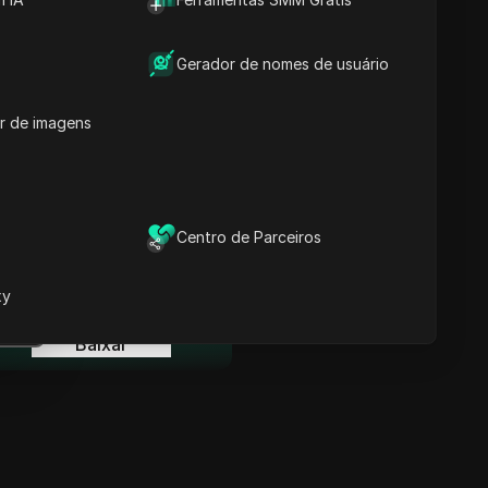
Informações-chave
Análise da Linha do
Tempo
Gerador de nomes de usuário
Palavras-chave do
Conteúdo
r de imagens
Perguntas e respostas
relacionadas
Mais recomendações de
vídeos
Centro de Parceiros
ina
O Navegador Anti-detecção
DICloak mantém sua gestão
xy
e múltiplas contas segura e
ina
livre de banimentos
Baixar