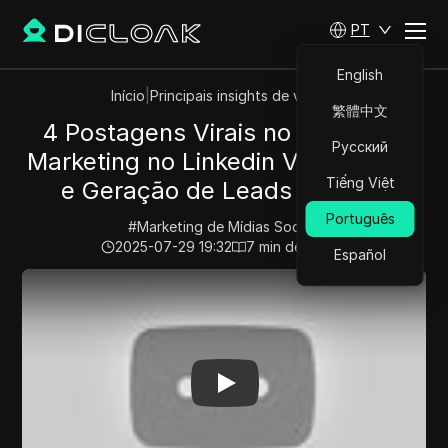
PT
English
Início
|
Principais insights de vídeos
繁體中文
4 Postagens Virais no Linkedin |
Русский
Marketing no Linkedin Vendas B2B
Tiếng Việt
e Geração de Leads do Zero
Português
#
Marketing de Mídias Sociais
2025-07-29 19:32
7
min de leitura
Español
Play Video:
4 Postagens Virais no Linkedin | Marketing