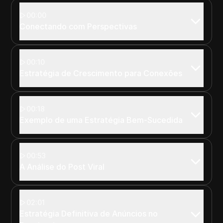
00:00
Conectando com Perspectivas
00:10
Estratégia de Crescimento para Conexões
00:18
Exemplo de uma Estratégia Bem-Sucedida
00:53
A Análise do Post Viral
02:01
Estratégia Definitiva de Anúncios no