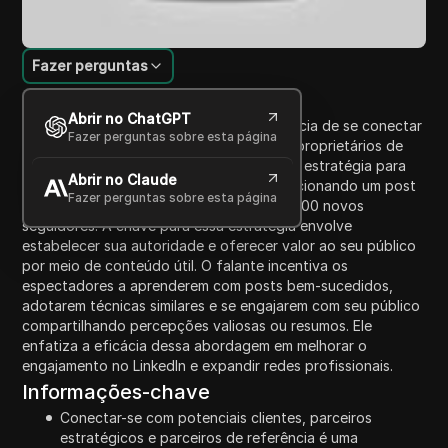
Fazer perguntas
Introdução ao Conteúdo
Abrir no ChatGPT
Neste vídeo, o falante discute a importância de se conectar
Fazer perguntas sobre esta página
com prospects, parceiros estratégicos e proprietários de
negócios no LinkedIn. Ele compartilha uma estratégia para
Abrir no Claude
crescer rapidamente suas conexões, mencionando um post
Fazer perguntas sobre esta página
viral de Noah Kagan que gerou mais de 1.200 novos
seguidores. A chave para essa estratégia envolve
estabelecer sua autoridade e oferecer valor ao seu público
por meio de conteúdo útil. O falante incentiva os
espectadores a aprenderem com posts bem-sucedidos,
adotarem técnicas similares e se engajarem com seu público
compartilhando percepções valiosas ou resumos. Ele
enfatiza a eficácia dessa abordagem em melhorar o
engajamento no LinkedIn e expandir redes profissionais.
Informações-chave
Conectar-se com potenciais clientes, parceiros
estratégicos e parceiros de referência é uma