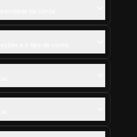
ivacidade da conta.
rações e o tipo de conta.
ia.
IP.