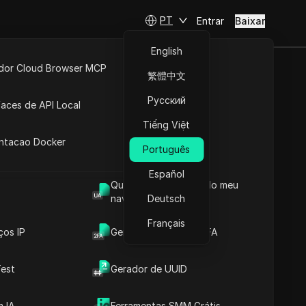
PT
Entrar
Baixar
English
idor Cloud Browser MCP
繁體中文
ok! 2025
ta
API Aberta
Русский
faces de API Local
Tiếng Việt
 Extensões
antacao Docker
Português
Español
Qual é o User Agent do meu
navegador
Deutsch
Français
ços IP
Gerador de Código 2FA
Conteúdos
est
Gerador de UUID
Introdução ao Conteúdo
Informações-chave
Análise da Linha do
 IA
Ferramentas SMM Grátis