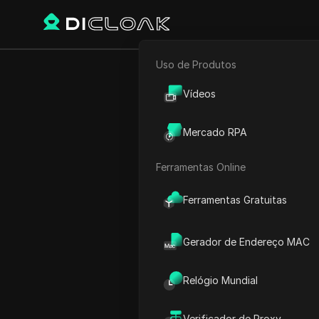
Uso de Produtos
E-commerce
Como Re
Vídeos
Marketing de Afiliados
Mercado RPA
Rastreador Web
Ferramentas Online
Play Video:
Como Remover 
Ferramentas Gratuitas
Gerador de Endereço MAC
Relógio Mundial
Verificador de Proxy