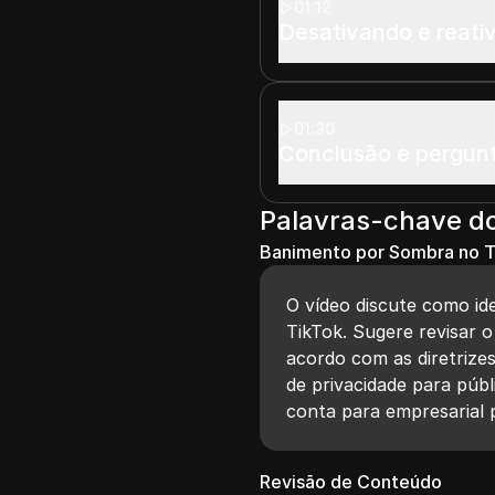
01:12
Desativando e reati
01:30
Conclusão e pergunt
Palavras-chave d
Banimento por Sombra no T
O vídeo discute como id
TikTok. Sugere revisar o
acordo com as diretrize
de privacidade para púb
conta para empresarial 
Revisão de Conteúdo