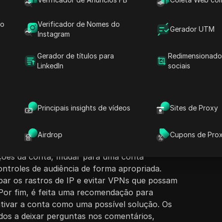
do
Verificador de Nomes do
Gerador UTM
Instagram
nteúdo
Gerador de títulos para
Redimensionado
Fazer perguntas
LinkedIn
sociais
ações sobre como remover um shadow ban no
ndo a situação em que um usuário suspeita que
Abrir no ChatGPT
Fazer perguntas sobre esta pág
, detalhando várias estratégias para lidar
Principais insights de vídeos
Sites de Proxy
os principais incluem revisar o conteúdo do
Abrir no Claude
d
esteja em conformidade com as diretrizes da
Fazer perguntas sobre esta pág
ir a conta como pública e ajustar as
Airdrop
Cupons de Pro
de para máxima visibilidade. O vídeo também
ações da conta, mudar para uma conta
ontroles de audiência de forma apropriada.
mpar os rastros de IP e evitar VPNs que possam
. Por fim, é feita uma recomendação para
eativar a conta como uma possível solução. Os
dos a deixar perguntas nos comentários,