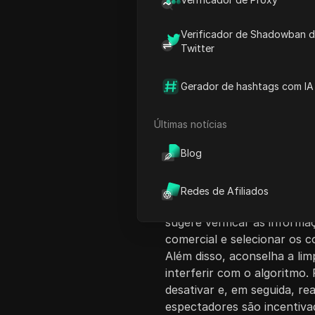
Verificador de Shadowban 
Twitter
Introdução ao Co
Gerador de hashtags com IA
Este vídeo fornece orient
TikTok. Ele começa explica
Últimas notícias
sua conta foi shadow banned
Blog
com esse problema. Os pass
usuário para garantir que 
comunidade do TikTok, defin
Redes de Afiliados
configurações de privacida
sugere verificar as inform
comercial e selecionar os c
Além disso, aconselha a li
interferir com o algoritmo
desativar e, em seguida, r
espectadores são incentiva