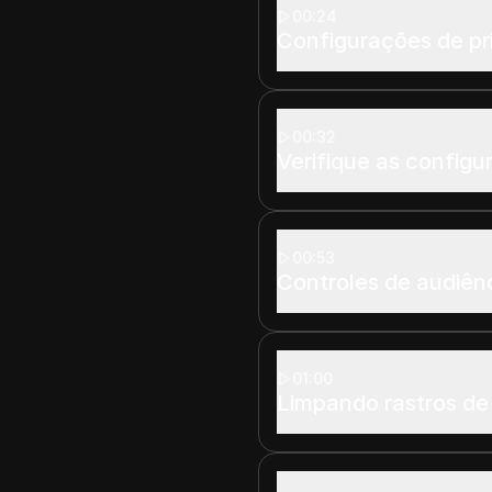
00:24
Configurações de pr
00:32
Verifique as configu
00:53
Controles de audiênc
01:00
Limpando rastros de 