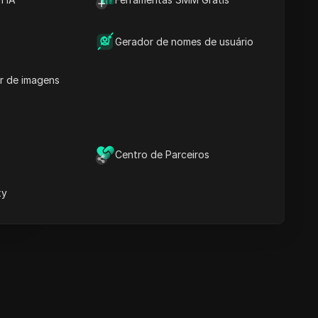
Tempo
Palavras-chave do
Conteúdo
Gerador de nomes de usuário
Perguntas e respostas
relacionadas
r de imagens
Mais recomendações de
vídeos
ina
O Navegador Anti-detecção
DICloak mantém sua gestão
Centro de Parceiros
e múltiplas contas segura e
ina
livre de banimentos
xy
Baixar