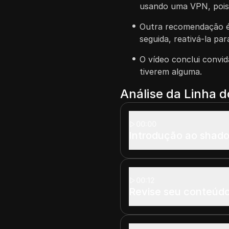
usando uma VPN, pois i
Outra recomendação é
seguida, reativá-la par
O vídeo conclui convi
tiverem alguma.
Análise da Linha 
00:00
Introdução ao shado
00:12
Revise seu conteúdo