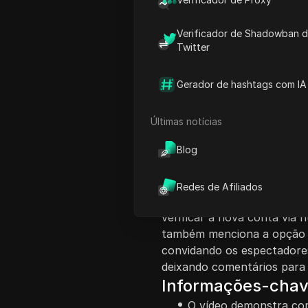
Verificador de Shadowban 
Twitter
Introdução ao Co
Gerador de hashtags com IA
Este tutorial em vídeo for
uma nova conta no Facebook
Últimas notícias
conta adicional, como mante
Blog
criar uma página de fã ou r
espectadores a curtirem e 
baixar o aplicativo do Face
Redes de Afiliados
instruções incluem navegar 
verificar a nova conta via 
também menciona a opção d
convidando os espectadores 
deixando comentários para
Informações-cha
O vídeo demonstra com