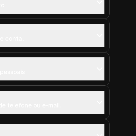
vo
de conta.
pessoais
e telefone ou e-mail.