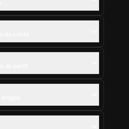
a
o da conta
 de perfil
 amigos