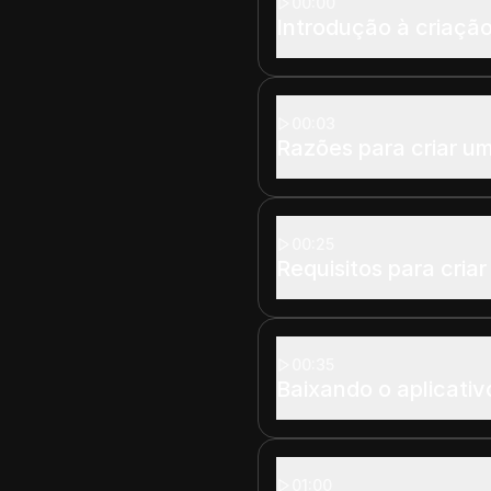
00:00
Introdução à criaçã
00:03
Razões para criar u
00:25
Requisitos para cria
00:35
Baixando o aplicati
01:00