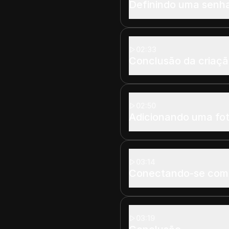
Definindo uma senh
02:33
Conclusão da criaçã
02:50
Adicionando uma foto
03:14
Conectando-se com
03:19