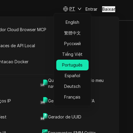
PT
Entrar
Baixar
English
idor Cloud Browser MCP
繁體中文
book
ta
API Aberta
Русский
faces de API Local
Tiếng Việt
 Extensões
antacao Docker
Português
Español
Qual é o User Agent do meu
navegador
Deutsch
Français
ços IP
Gerador de Código 2FA
Conteúdos
est
Gerador de UUID
Introdução ao Conteúdo
Informações-chave
Análise da Linha do
 IA
Ferramentas SMM Grátis