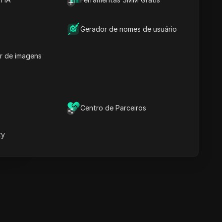
Tempo
Palavras-chave do
Conteúdo
Gerador de nomes de usuário
Perguntas e respostas
relacionadas
r de imagens
Mais recomendações de
vídeos
ina
O Navegador Anti-detecção
DICloak mantém sua gestão
Centro de Parceiros
e múltiplas contas segura e
ina
livre de banimentos
xy
Baixar