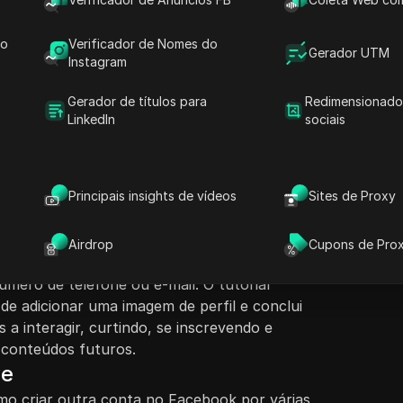
do
Verificador de Nomes do
Gerador UTM
Instagram
nteúdo
Gerador de títulos para
Redimensionado
Fazer perguntas
LinkedIn
sociais
nece instruções passo a passo sobre como criar
. Ele discute várias razões para criar uma
Abrir no ChatGPT
Fazer perguntas sobre esta pág
r a vida pessoal e profissional separadas,
Principais insights de vídeos
Sites de Proxy
ealizar pesquisas. O vídeo incentiva os
Abrir no Claude
d
compartilharem, e explica a necessidade de
Fazer perguntas sobre esta pág
book, caso ainda não esteja instalado. As
Airdrop
Cupons de Pro
pelo aplicativo, inserir informações pessoais e
número de telefone ou e-mail. O tutorial
e adicionar uma imagem de perfil e conclui
a interagir, curtindo, se inscrevendo e
 conteúdos futuros.
ve
o criar outra conta no Facebook por várias