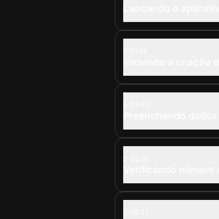
Lançando o aplicati
01:14
Iniciando a criação 
01:42
Preenchendo dados 
02:05
Verificando número d
02:27