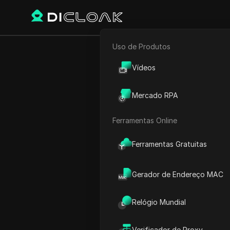
Uso de Produtos
E-commerce
Com
Vídeos
Marketing de Afiliados
Mercado RPA
Rastreador Web
Ferramentas Online
Play Video:
Como Criar Out
Ferramentas Gratuitas
Gerador de Endereço MAC
Relógio Mundial
Verificador de Proxy