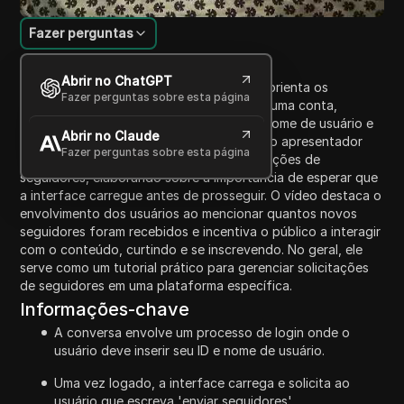
Fazer perguntas
Introdução ao Conteúdo
Abrir no ChatGPT
Neste vídeo instrucional, o apresentador orienta os
Fazer perguntas sobre esta página
espectadores sobre como fazer login em uma conta,
demonstrando o processo de inserir seu nome de usuário e
Abrir no Claude
navegar pela interface. Após fazer login, o apresentador
Fazer perguntas sobre esta página
demonstra como escrever e enviar solicitações de
seguidores, elaborando sobre a importância de esperar que
a interface carregue antes de prosseguir. O vídeo destaca o
envolvimento dos usuários ao mencionar quantos novos
seguidores foram recebidos e incentiva o público a interagir
com o conteúdo, curtindo e se inscrevendo. No geral, ele
serve como um tutorial prático para gerenciar solicitações
de seguidores em uma plataforma específica.
Informações-chave
A conversa envolve um processo de login onde o
usuário deve inserir seu ID e nome de usuário.
Uma vez logado, a interface carrega e solicita ao
usuário que escreva 'enviar seguidores'.