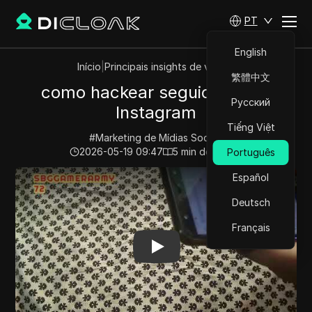
PT
English
Início
|
Principais insights de vídeos
繁體中文
como hackear seguidores do
Русский
Instagram
Tiếng Việt
#
Marketing de Mídias Sociais
2026-05-19 09:47
5
min de leitura
Português
Play Video:
como hackear seguidores do Instagram
Español
Deutsch
Français