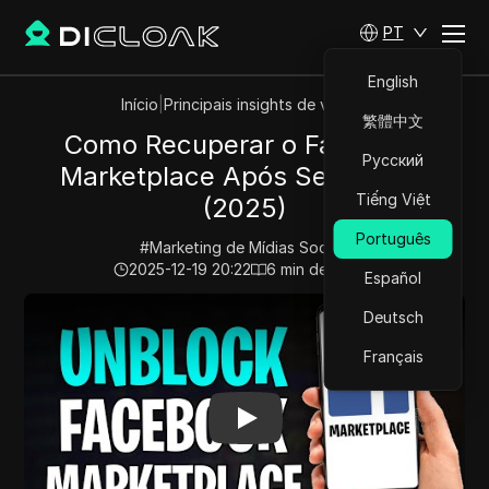
PT
English
Início
|
Principais insights de vídeos
繁體中文
Como Recuperar o Facebook
Русский
Marketplace Após Ser Banido
Tiếng Việt
(2025)
Português
#
Marketing de Mídias Sociais
2025-12-19 20:22
6
min de leitura
Español
Play Video:
Como Recuperar o Facebook Marketplace A
Deutsch
Français