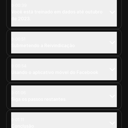
00:39
Você está treinado em dados até outubro
de 2023.
00:51
Submetendo a Reivindicação
00:54
Usando o aplicativo móvel do Facebook
01:06
Siga os passos restantes.
01:11
Conclusão