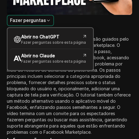
Fazer perguntas
Introdução ao Conteúdo
Abrir no ChatGPT
Neste tutorial em vídeo, os espectadores são guiados pelo
Fazer perguntas sobre esta página
processo de desbloqueio do Facebook Marketplace. O
apresentador descreve um método passo a passo,
Abrir no Claude
começando com o login na conta do Facebook, acessando
Fazer perguntas sobre esta página
o menu de ajuda e suporte e relatando um problema por
meio do recurso de denúncia da plataforma. Os passos
principais incluem selecionar a categoria apropriada do
problema, fornecer detalhes precisos sobre o status
bloqueado do usuário e, opcionalmente, adicionar uma
captura de tela para verificação. O tutorial também oferece
um método alternativo usando o aplicativo móvel do
Facebook, enfatizando passos semelhantes a seguir. O
vídeo termina com um convite para os espectadores
fazerem perguntas ou buscar mais assistência, garantindo
suporte abrangente para aqueles que estão enfrentando
problemas com o Facebook Marketplace.