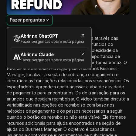
Fazer perguntas
Introdução ao Conteúdo
Abrir no ChatGPT
Neste vídeo, os espectadores são guiados através das
Fazer perguntas sobre esta página
etapas para solicitar um reembolso para anúncios do
Facebook. O apresentador destaca a complexidade da
Abrir no Claude
publicidade no Facebook, enfatizando a importância de
Fazer perguntas sobre esta página
gerenciar os orçamentos de publicidade de forma eficaz. O
tutorial detalha como navegar pelo Facebook Business
Manager, localizar a seção de cobrança e pagamento e
identificar as transações relacionadas aos seus anúncios. Os
espectadores aprendem como acessar a aba de atividade
de pagamento para encontrar os IDs de transação para os
anúncios que desejam reembolsar. O vídeo também discute a
variabilidade nas opções de reembolso com base nos
métodos de pagamento e os passos necessários a seguir
quando o botão de reembolso não está visível. Ele fornece
recursos adicionais para ajuda encontrados na seção de
ajuda do Business Manager. O objetivo é capacitar os
usuários a controlar seus orçamentos de publicidade e