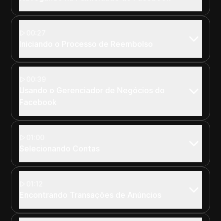
00:27
Iniciando o Processo de Reembolso
00:39
Usando o Gerenciador de Negócios do
Facebook
01:00
Selecionando Contas
01:12
Encontrando Transações de Anúncios