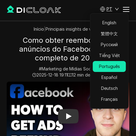
PT
English
Início
|
Principais insights de vídeos
繁體中文
Como obter reembolso de
Русский
anúncios do Facebook (Guia
Tiếng Việt
completo de 2026)
Português
#
Marketing de Mídias Sociais
2025-12-18 19:11
12
min de leitura
Español
Play Video:
Como obter reembolso de anúncios do Fac
Deutsch
Français