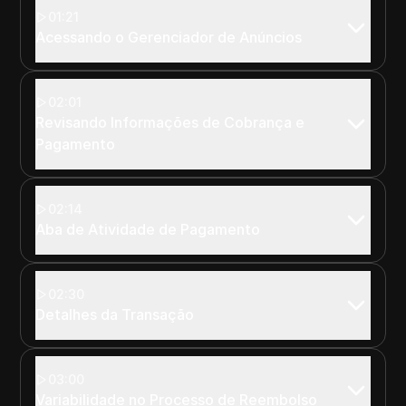
01:21
Acessando o Gerenciador de Anúncios
02:01
Revisando Informações de Cobrança e
Pagamento
02:14
Aba de Atividade de Pagamento
02:30
Detalhes da Transação
03:00
Variabilidade no Processo de Reembolso