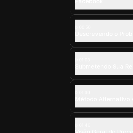
Facebook
00:50
Descrevendo o Pro
01:08
Submetendo Sua Rei
01:30
Método Alternativo 
01:46
Visão Geral do Proc