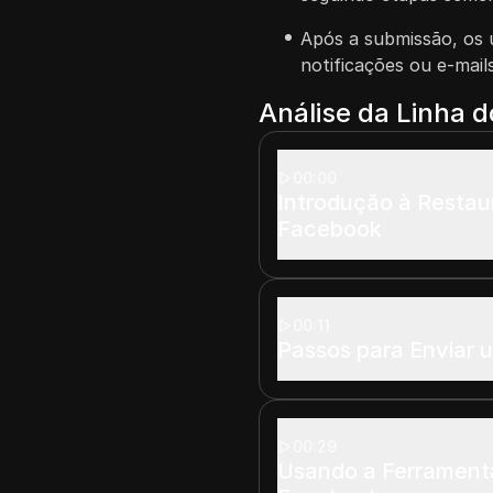
Após a submissão, os 
notificações ou e-mail
Análise da Linha 
00:00
Introdução à Resta
Facebook
00:11
Passos para Enviar 
00:29
Usando a Ferramenta