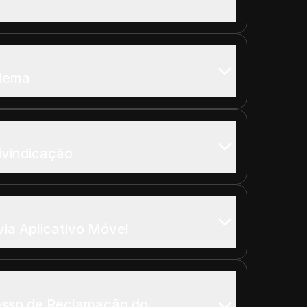
blema
vindicação
via Aplicativo Móvel
esso de Reclamação do