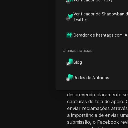
Verificador de Shadowban 
Twitter
Gerador de hashtags com IA
Introdução ao Co
Últimas notícias
Este vídeo fornece um gui
acesso ao Facebook Market
Blog
assegurando aos espectador
primeiro passo envolve faz
Redes de Afiliados
ícone do perfil para acessa
são instruídos a relatar u
descrevendo claramente se
capturas de tela de apoio.
enviar reclamações através
a importância de enviar um
submissão, o Facebook revi