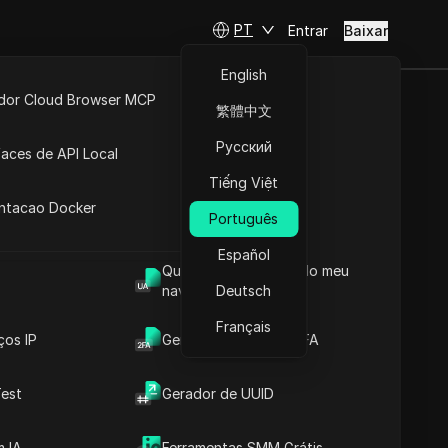
PT
Entrar
Baixar
English
idor Cloud Browser MCP
繁體中文
 após ser
ta
API Aberta
Русский
faces de API Local
Tiếng Việt
 Extensões
antacao Docker
Português
Español
Qual é o User Agent do meu
navegador
Deutsch
Français
ços IP
Gerador de Código 2FA
est
Gerador de UUID
Conteúdos
Introdução ao Conteúdo
 IA
Ferramentas SMM Grátis