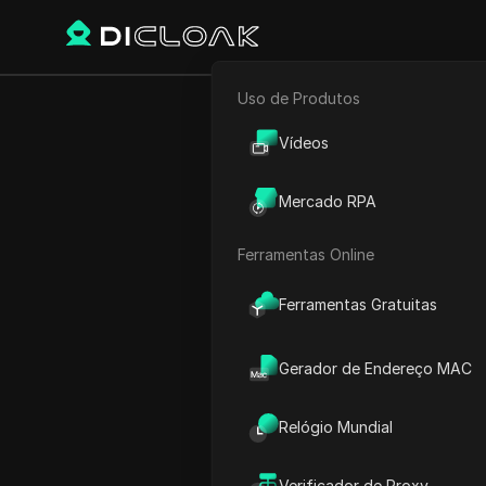
Uso de Produtos
E-commerce
Como vol
Vídeos
Marketing de Afiliados
Mercado RPA
Rastreador Web
Ferramentas Online
Play Video:
Como voltar ao
Ferramentas Gratuitas
Gerador de Endereço MAC
Relógio Mundial
Verificador de Proxy