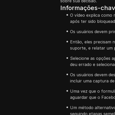
sobre sua decisão.
Informações-cha
O vídeo explica como
após ter sido bloquead
Os usuários devem pri
Então, eles precisam n
suporte, e relatar um
Selecione as opções ap
deu errado e selecion
Os usuários devem de
incluir uma captura de 
Uma vez que o formulá
aguardar que o Facebo
Um método alternativo
seguindo etapas semel