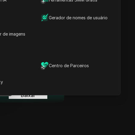
Informações-chave
Análise da Linha do
Tempo
Gerador de nomes de usuário
Palavras-chave do
Conteúdo
r de imagens
Perguntas e respostas
relacionadas
Mais recomendações de
vídeos
Centro de Parceiros
ina
O Navegador Anti-detecção
DICloak mantém sua gestão
xy
e múltiplas contas segura e
ina
livre de banimentos
Baixar