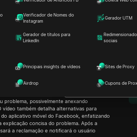
do
Verificador de Nomes do
Gerador UTM
Instagram
Gerador de títulos para
Redimensionado
LinkedIn
sociais
nteúdo
Fazer perguntas
a passo a passo sobre como recuperar o
place após ter sido bloqueado. Começa
Abrir no ChatGPT
Principais insights de vídeos
Sites de Proxy
Fazer perguntas sobre esta pág
es que existem soluções disponíveis. O
er login na conta do Facebook e navegar até o
Abrir no Claude
Airdrop
Cupons de Pro
d
r a seção de ajuda e suporte. Os espectadores
Fazer perguntas sobre esta pág
m problema selecionando opções relevantes e
u problema, possivelmente anexando
 O vídeo também detalha alternativas para
 do aplicativo móvel do Facebook, enfatizando
a explicação concisa do problema. Após a
sará a reclamação e notificará o usuário