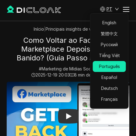
PT
English
Início
|
Principais insights de vídeos
繁體中文
Como Voltar ao Facebook
Русский
Marketplace Depois de Ser
Tiếng Việt
Banido? (Guia Passo a Passo)
Português
#
Marketing de Mídias Sociais
2025-12-19 20:03
8
min de leitura
Español
Play Video:
Como Voltar ao Facebook Marketplace Depo
Deutsch
Français