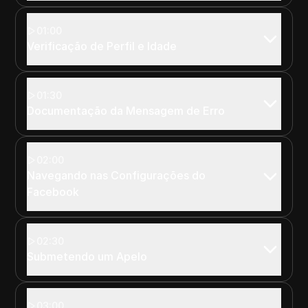
01:00
Verificação de Perfil e Idade
01:30
Documentação da Mensagem de Erro
02:00
Navegando nas Configurações do
Facebook
02:30
Submetendo um Apelo
03:00