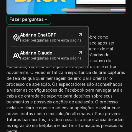
Fazer perguntas
Introdução ao Conteúdo
Abrir no ChatGPT
Este vídeo fornece um guia abrangente sobre como
Fazer perguntas sobre esta página
recuperar o acesso ao Facebook Marketplace após ser
banido, abordando questões que podem surgir de mal-
Abrir no Claude
entendidos ou erros. Ele descreve etapas rápidas de
Fazer perguntas sobre esta página
solução de problemas, como atualizar o aplicativo do
Facebook, verificar os requisitos do perfil e sair e entrar
novamente. O vídeo enfatiza a importância de tirar capturas
de tela de qualquer mensagem de erro para orientar o
processo de apelação. Os espectadores são aconselhados
a visitar as configurações do Facebook para navegar até a
caixa de entrada de suporte para detalhes sobre seus
banimentos e possíveis opções de apelação. O processo
inclui ser claro e conciso ao enviar apelações e evitar criar
novas contas como uma solução alternativa. Para prevenir
futuros banimentos, o vídeo ressalta a importância de aderir
às regras do marketplace e manter informações precisas no
perfil.