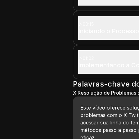
00:15
Iniciando o Process
01:02
Implementando a Co
Palavras-chave d
X Resolução de Problemas 
Este vídeo oferece solu
problemas com o X Twitt
acessar sua linha do te
métodos passo a passo 
eficaz.