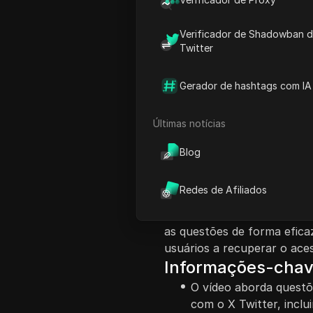
Verificador de Shadowban 
Twitter
Gerador de hashtags com IA
Introdução ao Co
Últimas notícias
O vídeo fornece um guia p
com o X Twitter, especific
Blog
ou visualizar sua linha do
entrem em pânico e descre
Redes de Afiliados
e corrigir esses problemas
das configurações móveis e
as questões de forma efica
usuários a recuperar o aces
Informações-cha
O vídeo aborda quest
com o X Twitter, inclui