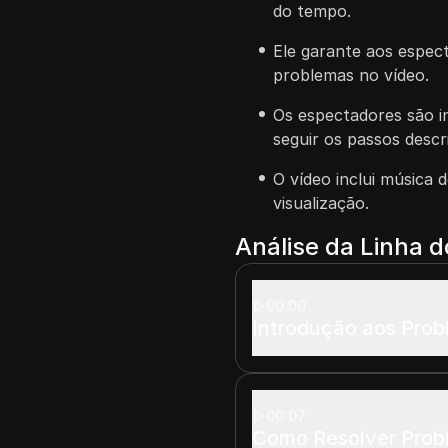
do tempo.
Ele garante aos espec
problemas no vídeo.
Os espectadores são i
seguir os passos descr
O vídeo inclui música 
visualização.
Análise da Linha 
00:00
Introdução aos Prob
00:07
Como Resolver Probl