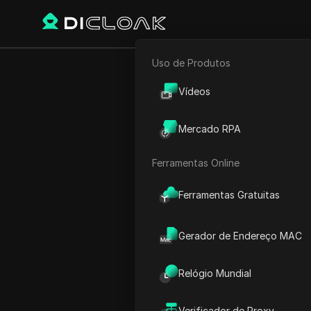
Uso de Produtos
E-commerce
Como Corri
Vídeos
Marketing de Afiliados
Probl
Mercado RPA
Rastreador Web
Ferramentas Online
Play Video:
Como Corrigir 
Ferramentas Gratuitas
Gerador de Endereço MAC
Relógio Mundial
Verificador de Proxy