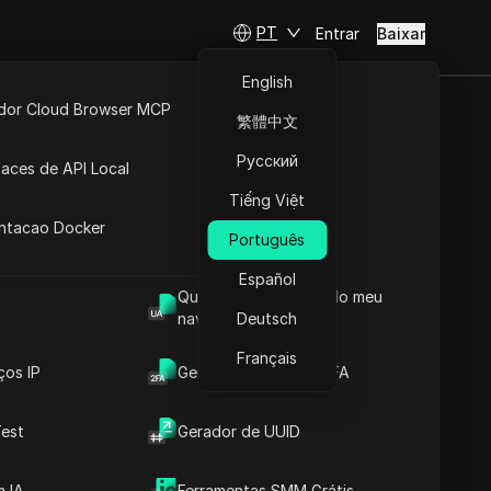
PT
Entrar
Baixar
English
idor Cloud Browser MCP
繁體中文
o em 2026 |
ta
API Aberta
Русский
faces de API Local
onando
Tiếng Việt
 Extensões
antacao Docker
Português
Español
Qual é o User Agent do meu
tter) Não Funcionando
navegador
Deutsch
Français
ços IP
Gerador de Código 2FA
est
Gerador de UUID
Conteúdos
Introdução ao Conteúdo
 IA
Ferramentas SMM Grátis