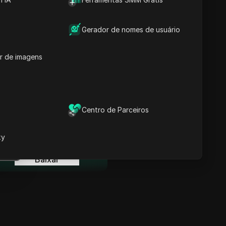
Informações-chave
Análise da Linha do
Tempo
Gerador de nomes de usuário
Palavras-chave do
Conteúdo
r de imagens
Perguntas e respostas
relacionadas
Mais recomendações de
vídeos
Centro de Parceiros
ina
O Navegador Anti-detecção
DICloak mantém sua gestão
xy
e múltiplas contas segura e
ina
livre de banimentos
Baixar