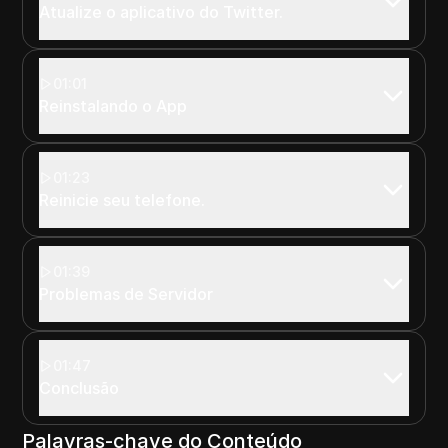
Atualize o aplicativo do Twitter.
01:01
Reinstalando o App
01:23
Reinicie seu telefone.
01:39
Problemas de Servidor
01:47
Conclusão
Palavras-chave do Conteúdo