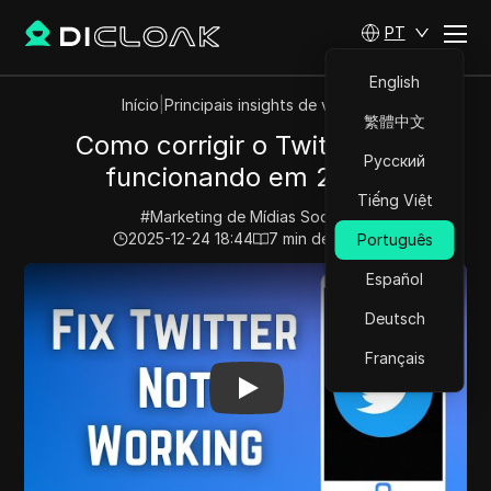
PT
English
Início
|
Principais insights de vídeos
繁體中文
Como corrigir o Twitter não
Русский
funcionando em 2026.
Tiếng Việt
#
Marketing de Mídias Sociais
2025-12-24 18:44
7
min de leitura
Português
Play Video:
Como corrigir o Twitter não funcionando e
Español
Deutsch
Français