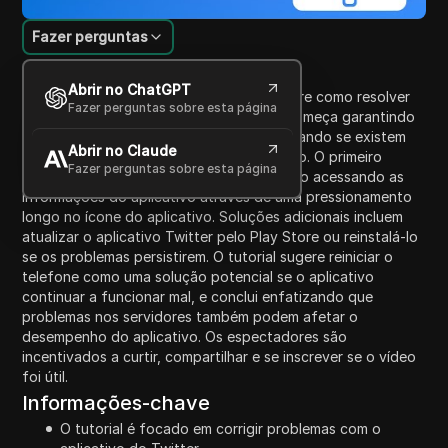
Fazer perguntas
Introdução ao Conteúdo
Abrir no ChatGPT
Este tutorial orienta os espectadores sobre como resolver
Fazer perguntas sobre esta página
problemas com o aplicativo Twitter. Ele começa garantindo
uma conexão de internet estável e verificando se existem
Abrir no Claude
histórias internas no dispositivo do usuário. O primeiro
Fazer perguntas sobre esta página
passo envolve limpar o cache do aplicativo acessando as
informações do aplicativo através de uma pressionamento
longo no ícone do aplicativo. Soluções adicionais incluem
atualizar o aplicativo Twitter pelo Play Store ou reinstalá-lo
se os problemas persistirem. O tutorial sugere reiniciar o
telefone como uma solução potencial se o aplicativo
continuar a funcionar mal, e conclui enfatizando que
problemas nos servidores também podem afetar o
desempenho do aplicativo. Os espectadores são
incentivados a curtir, compartilhar e se inscrever se o vídeo
foi útil.
Informações-chave
O tutorial é focado em corrigir problemas com o