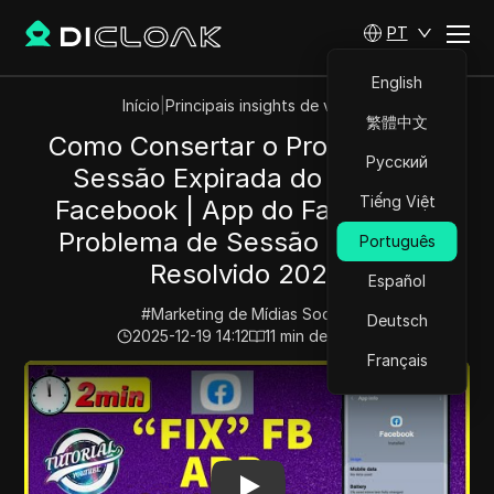
PT
English
Início
|
Principais insights de vídeos
繁體中文
Como Consertar o Problema de
Русский
Sessão Expirada do App do
Tiếng Việt
Facebook | App do Facebook |
Problema de Sessão Expirada
Português
Resolvido 2025
Español
#
Marketing de Mídias Sociais
Deutsch
2025-12-19 14:12
11
min de leitura
Français
Play Video:
Como Consertar o Problema de Sessão Expi