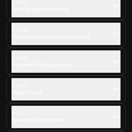
00:22
Fazendo login novamente.
00:39
Forçar o Fechamento do Aplicativo
00:50
Acessando Configurações
01:03
Limpar Cache
01:17
Atualizando o aplicativo