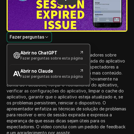
Fazer perguntas
Introdução ao Conteúdo
Abrir no ChatGPT
Neste episódio, o vídeo orienta os espectadores sobre
Fazer perguntas sobre esta página
como corrigir o problema de 'sessão expirada do aplicativo
Facebook'. O apresentador incentiva os espectadores a
Abrir no Claude
ficarem até o final e a se inscreverem para mais conteúdo.
Fazer perguntas sobre esta página
Os passos delineados incluem fazer login novamente na
conta do Facebook, forçar o fechamento do aplicativo,
verificar as configurações do aplicativo, limpar o cache do
aplicativo, garantir que o aplicativo esteja atualizado e, se
os problemas persistirem, reiniciar o dispositivo. O
apresentador enfatiza as técnicas de solução de problemas
para resolver o erro de sessão expirada e expressa a
esperança de que essas dicas sejam úteis para os
espectadores. O vídeo conclui com um pedido de feedback
e um agradecimento por assistir.