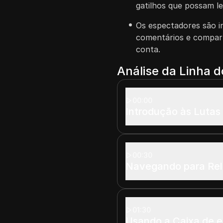
gatilhos que possam le
Os espectadores são in
comentários e compart
conta.
Análise da Linha 
00:00
Introdução às Luta
00:30
Navegando para Rel
01:30
Usando a Caixa de e