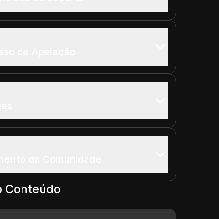
esso de Apelação
ões
amento da Comunidade
o Conteúdo