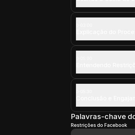
03:00
Explicação do Proc
05:00
Entendendo Restriç
05:30
Conclusão e Engaj
Palavras-chave d
Restrições do Facebook