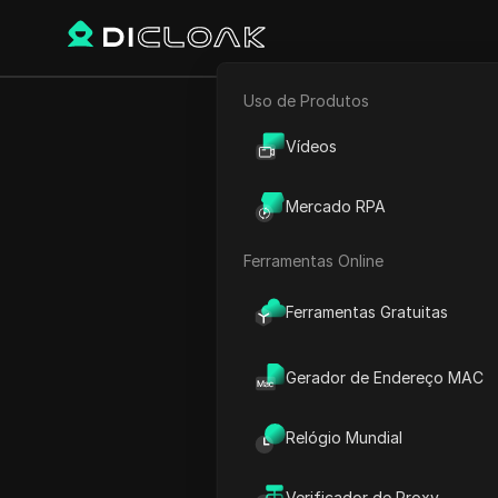
Uso de Produtos
E-commerce
Como Corrigir
Vídeos
Marketing de Afiliados
Mercado RPA
Rastreador Web
Ferramentas Online
Play Video:
Como Corrigir R
Ferramentas Gratuitas
Gerador de Endereço MAC
Relógio Mundial
Verificador de Proxy