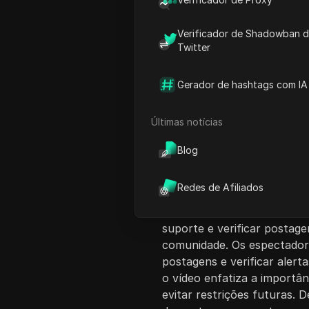
Verificador de Shadowban 
Twitter
Gerador de hashtags com IA
Introdução ao Co
Últimas notícias
Este tutorial em vídeo ofe
recorrer a uma restrição
Blog
frustrações comuns que os 
do Facebook e esclarece qu
Redes de Afiliados
é a solução para apelações
envolve navegar até a seçã
suporte e verificar postage
comunidade. Os espectador
postagens e verificar alert
o vídeo enfatiza a importân
evitar restrições futuras. 