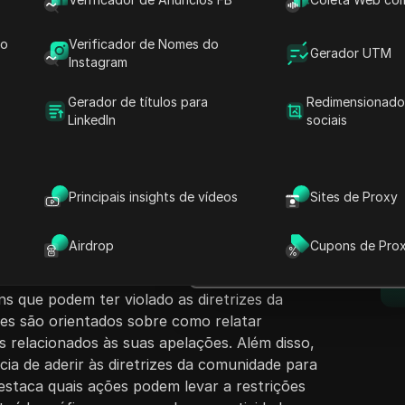
do
Verificador de Nomes do
Gerador UTM
Instagram
Gerador de títulos para
Redimensionado
LinkedIn
sociais
nteúdo
Fazer perguntas
rece um guia passo a passo sobre como
 em uma conta do Facebook. Começa abordando
Abrir no ChatGPT
Principais insights de vídeos
Sites de Proxy
Fazer perguntas sobre esta pág
usuários enfrentam ao lidar com restrições
e clicar no botão 'reportar um problema' não
Abrir no Claude
Airdrop
Cupons de Pro
d
. O vídeo demonstra o processo correto, que
Fazer perguntas sobre esta pág
o de suporte, acessar a caixa de entrada de
ns que podem ter violado as diretrizes da
es são orientados sobre como relatar
as relacionados às suas apelações. Além disso,
cia de aderir às diretrizes da comunidade para
Destaca quais ações podem levar a restrições