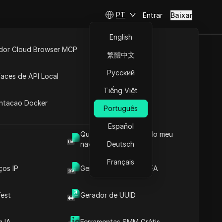
PT
Entrar
Baixar
English
idor Cloud Browser MCP
繁體中文
ook | Guia de
ta
API Aberta
Русский
faces de API Local
)
Tiếng Việt
 Extensões
antacao Docker
Português
Español
Qual é o User Agent do meu
a Passo (2026)
navegador
Deutsch
Français
ços IP
Gerador de Código 2FA
est
Gerador de UUID
Conteúdos
Introdução ao Conteúdo
 IA
Ferramentas SMM Grátis