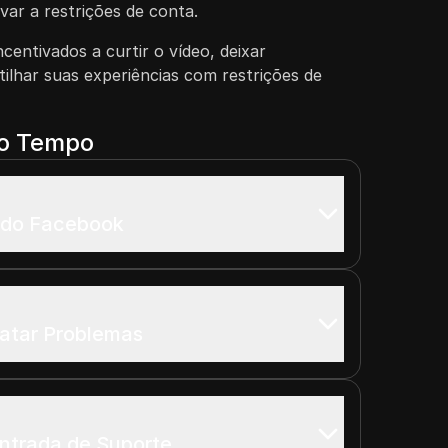
var a restrições de conta.
centivados a curtir o vídeo, deixar
ilhar suas experiências com restrições de
do Tempo
s do Facebook
atar Problemas
ntrada de Suporte