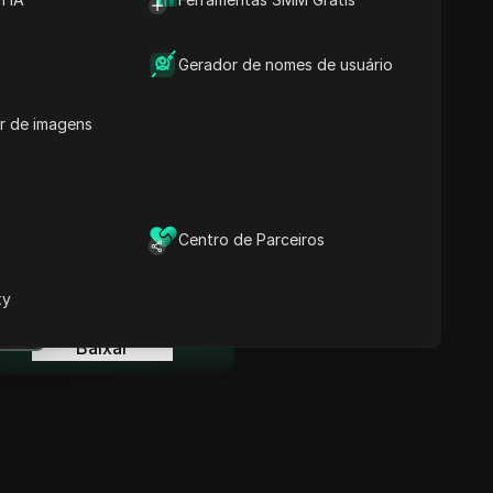
Informações-chave
Análise da Linha do
Tempo
Gerador de nomes de usuário
Palavras-chave do
Conteúdo
r de imagens
Perguntas e respostas
relacionadas
Mais recomendações de
vídeos
Centro de Parceiros
ina
O Navegador Anti-detecção
DICloak mantém sua gestão
xy
e múltiplas contas segura e
ina
livre de banimentos
Baixar