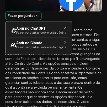
Fazer perguntas
Introdução ao Conteúdo
Abrir no ChatGPT
Este vídeo fornece um guia passo a passo sobre como
Fazer perguntas sobre esta página
excluir sua conta do Facebook usando o novo método. Ele
começa explicando a necessidade de excluir contas antigas
Abrir no Claude
ou indesejadas. O processo evoluiu de métodos antigos e
Fazer perguntas sobre esta página
complicados para uma nova abordagem mais simples. Os
espectadores são instruídos a acessar as configurações da
conta do Facebook clicando na foto do perfil e navegando
até o Centro de Conta. As opções principais incluem
gerenciar as configurações da conta e entender o Controle
de Propriedade da Conta. O vídeo enfatiza a importância de
selecionar as opções corretas para exclusão, como
gerenciar contas relacionadas e destaca o prazo dentro do
qual a conta será excluída permanentemente. Os
espectadores são encorajados a acompanhar de perto,
para garantir que entendem as opções disponíveis, e a
considerar baixar seus dados, se necessário. O vídeo
termina com um chamado à ação para engajar mais,