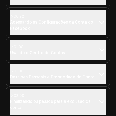
00:22
Acessando as Configurações da Conta do
Facebook
01:00
Usando o Centro de Contas
01:30
Detalhes Pessoais e Propriedade da Conta
02:00
Finalizando os passos para a exclusão da
conta.