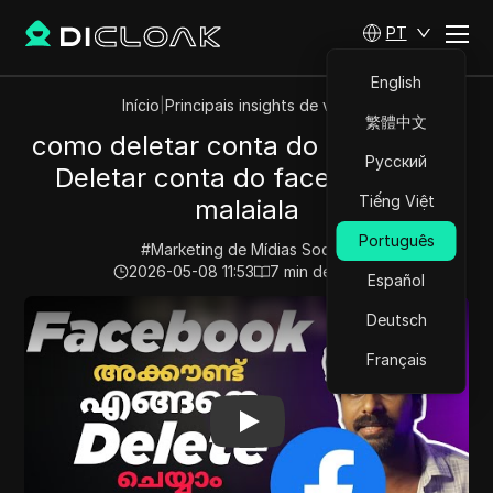
PT
English
Início
|
Principais insights de vídeos
繁體中文
como deletar conta do facebook |
Русский
Deletar conta do facebook em
Tiếng Việt
malaiala
Português
#
Marketing de Mídias Sociais
2026-05-08 11:53
7
min de leitura
Español
Play Video:
como deletar conta do facebook | Deletar 
Deutsch
Français