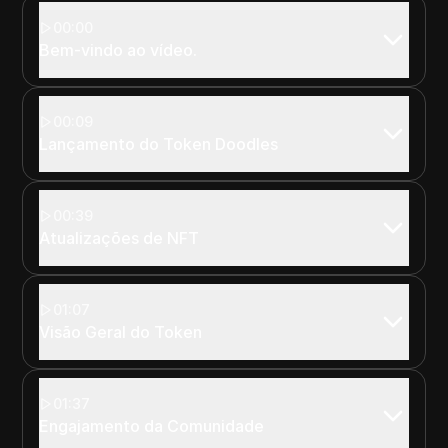
00:00
Bem-vindo ao vídeo.
00:09
Lançamento do Token Doodles
00:39
Atualizações de NFT
01:07
Visão Geral do Token
01:37
Engajamento da Comunidade