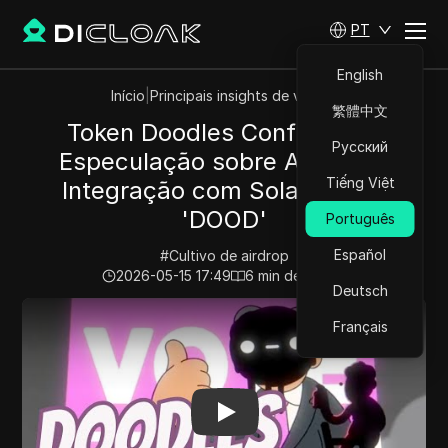
PT
English
Início
|
Principais insights de vídeos
繁體中文
Token Doodles Confirmado!
Русский
Especulação sobre Airdrop e
Tiếng Việt
Integração com Solana para
'DOOD'
Português
Español
#
Cultivo de airdrop
2026-05-15 17:49
6
min de leitura
Deutsch
Play Video:
Token Doodles Confirmado! Especulação so
Français