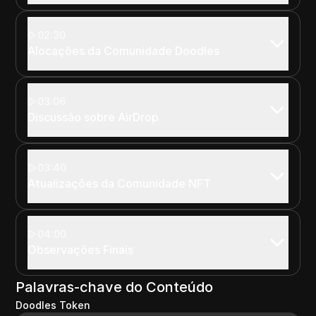
02:30
Alocações da Comunidade Doodles
03:06
Discussão sobre AirDrop
03:40
Atualizações da Comunidade NFT
04:00
Observações Finais
Palavras-chave do Conteúdo
Doodles Token