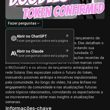
Fazer perguntas
Introdução ao Conteúdo
Abrir no ChatGPT
Neste vídeo, o anfitrião discute o próximo lançamento de
Fazer perguntas sobre esta página
um novo token de criptomoeda da Doodles. Eles detalham o
que esse lançamento de token implica, abordando sua
Abrir no Claude
utilidade potencial e alocações para a comunidade. O
Fazer perguntas sobre esta página
anfitrião também reflete sobre as colaborações recentes da
Doodles, incluindo a integração de NFTs com marcas como
o McDonald's e os ativos de lançamento antecipados na
rede Solana. Eles especulam sobre o futuro do token,
insinuando possíveis airdrops e iniciativas impulsionadas
pela comunidade. Ao longo do vídeo, há uma ênfase no
engajamento da comunidade e nas atualizações futuras
sobre tópicos relacionados, convidando os espectadores a
se inscreverem para obter mais insights e atualizações
semanais.
Informações-chave