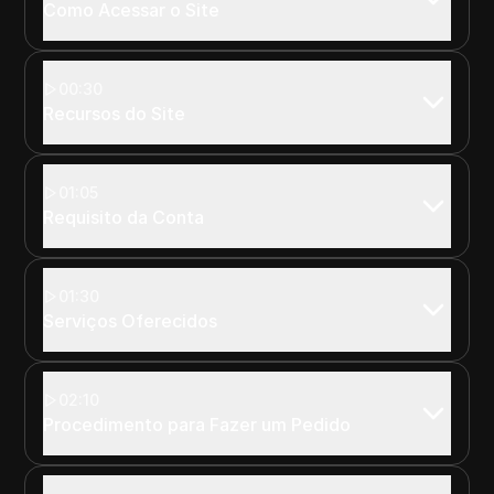
Como Acessar o Site
00:30
Recursos do Site
01:05
Requisito da Conta
01:30
Serviços Oferecidos
02:10
Procedimento para Fazer um Pedido