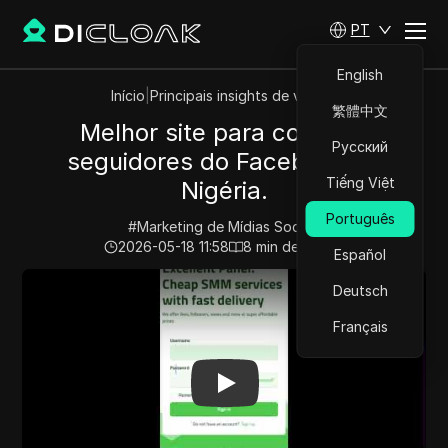
PT
English
Início
|
Principais insights de vídeos
繁體中文
Melhor site para comprar
Русский
seguidores do Facebook na
Tiếng Việt
Nigéria.
Português
#
Marketing de Mídias Sociais
2026-05-18 11:58
8
min de leitura
Español
Play Video:
Melhor site para comprar seguidores do Fa
Deutsch
Français