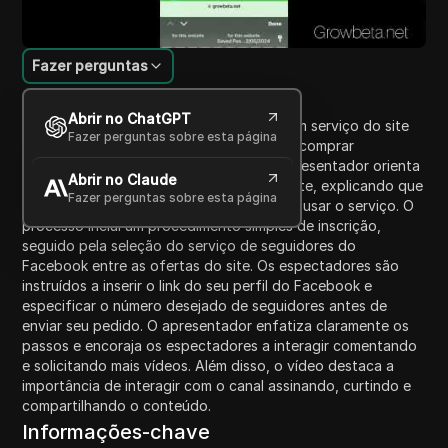
Fazer perguntas
Introdução ao Conteúdo
Abrir no ChatGPT
Neste vídeo, o apresentador apresenta um serviço do site
Fazer perguntas sobre esta página
group.net, onde os espectadores podem comprar
seguidores do Facebook na Nigéria. O apresentador orienta
Abrir no Claude
os espectadores sobre como acessar o site, explicando que
Fazer perguntas sobre esta página
eles precisam primeiro ter uma conta para usar o serviço. O
processo inclui um procedimento simples de inscrição,
seguido pela seleção do serviço de seguidores do
Facebook entre as ofertas do site. Os espectadores são
instruídos a inserir o link do seu perfil do Facebook e
especificar o número desejado de seguidores antes de
enviar seu pedido. O apresentador enfatiza claramente os
passos e encoraja os espectadores a interagir comentando
e solicitando mais vídeos. Além disso, o vídeo destaca a
importância de interagir com o canal assinando, curtindo e
compartilhando o conteúdo.
Informações-chave