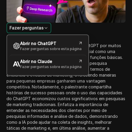
Fazer perguntas
Introdução ao Conteúdo
Abrir no ChatGPT
Este vídeo discute a subutilização do ChatGPT por muitos
Fazer perguntas sobre esta página
usuários em 2023, focando em seu potencial como uma
ferramenta de escrita estratégica além de funções básicas.
Abrir no Claude
O palestrante delineia sete estratégias de pesquisa
Fazer perguntas sobre esta página
avançadas para aproveitar o ChatGPT em termos de
eficiência e eficácia de marketing, oferecendo maneiras
para pequenas empresas ganharem uma vantagem
competitiva. Notadamente, o palestrante compartilha
histórias de sucesso pessoais onde o uso das capacidades
do ChatGPT economizou custos significativos em pesquisas
de marketing tradicionais. Enfatiza a importância de
entender as necessidades dos clientes por meio de
pesquisas informadas e análise de dados, demonstrando
como a IA pode ajudar na coleta de insights, melhorar
táticas de marketing e, em última análise, aumentar a