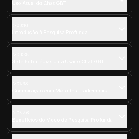
Uso Atual do Chat GBT
00:16
Introdução à Pesquisa Profunda
00:35
Sete Estratégias para Usar o Chat GBT
01:38
Comparação com Métodos Tradicionais
05:46
Benefícios do Modo de Pesquisa Profunda