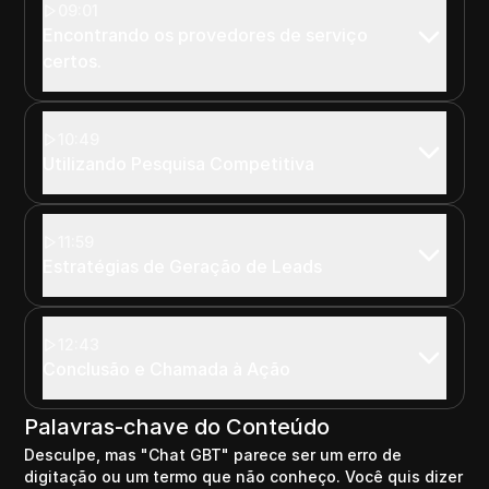
09:01
Encontrando os provedores de serviço
certos.
10:49
Utilizando Pesquisa Competitiva
11:59
Estratégias de Geração de Leads
12:43
Conclusão e Chamada à Ação
Palavras-chave do Conteúdo
Desculpe, mas "Chat GBT" parece ser um erro de
digitação ou um termo que não conheço. Você quis dizer