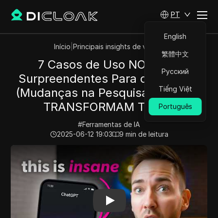
PT
English
Início
|
Principais insights de vídeos
繁體中文
7 Casos de Uso NOVOS e
Русский
Surpreendentes Para o ChatGPT
Tiếng Việt
(Mudanças na Pesquisa Profunda
TRANSFORMAM TUDO)
Português
#
Ferramentas de IA
2025-06-12 19:03
9
min de leitura
Play Video:
7 Casos de Uso NOVOS e Surpreendentes