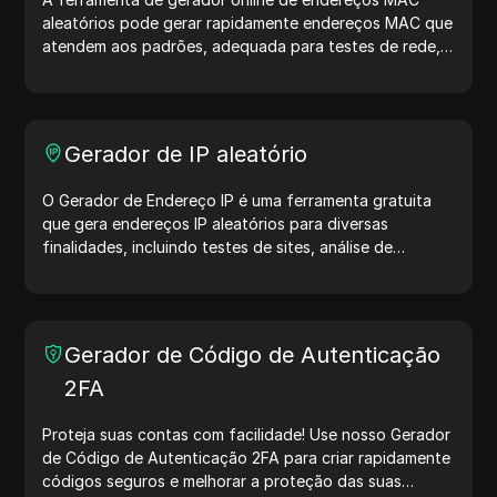
aleatórios pode gerar rapidamente endereços MAC que
atendem aos padrões, adequada para testes de rede,
simulação de dispositivos e outros cenários.
Gerador de IP aleatório
O Gerador de Endereço IP é uma ferramenta gratuita
que gera endereços IP aleatórios para diversas
finalidades, incluindo testes de sites, análise de
segurança e desenvolvimento. Com recursos como
identificação de localização de IP e geração de IPs
aleatórios, ele permite gerar rapidamente endereços IP
para testar geolocalização, verificar privacidade e
Gerador de Código de Autenticação
muito mais. Simplifique seus fluxos de trabalho e
2FA
otimize seu processo de desenvolvimento — gere
endereços IP agora mesmo!
Proteja suas contas com facilidade! Use nosso Gerador
de Código de Autenticação 2FA para criar rapidamente
códigos seguros e melhorar a proteção das suas