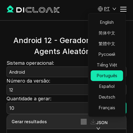
PT
English
简体中文
Android 12 - Gerador de User
繁體中文
Agents Aleatórios
Русский
Sistema operacional:
Tiếng Việt
Android
Português
Número da versão:
Español
12
Deutsch
Quantidade a gerar:
Français
Gerar
Gerar resultados
JSON