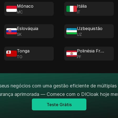
Mónaco
Itália
MC
IT
Eslováquia
Uzbequistão
SK
UZ
Tonga
Polinésia Francesa
TO
PF
seus negócios com uma gestão eficiente de múltiplas
urança aprimorada — Comece com o DICloak hoje me
Teste Grátis