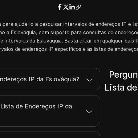
36.255.215.255
256
37.9.175.255
2048
a para ajudá-lo a pesquisar intervalos de endereços IP e li
37.252.246.255
256
mo a Eslováquia, com suporte para consultas de endereços
45.81.41.255
512
 intervalos da Eslováquia. Basta clicar em qualquer país 
45.81.59.255
256
rvalos de endereços IP específicos e as listas de endereços
45.89.54.255
256
45.95.11.255
256
45.129.104.255
256
Pergun
45.129.107.255
256
Endereços IP da Eslováquia?
45.129.141.255
256
Lista de
45.13.74.255
256
45.13.139.255
768
Lista de Endereços IP da
45.66.54.255
256
45.66.75.255
1024
45.136.135.255
1024
45.137.167.255
1024