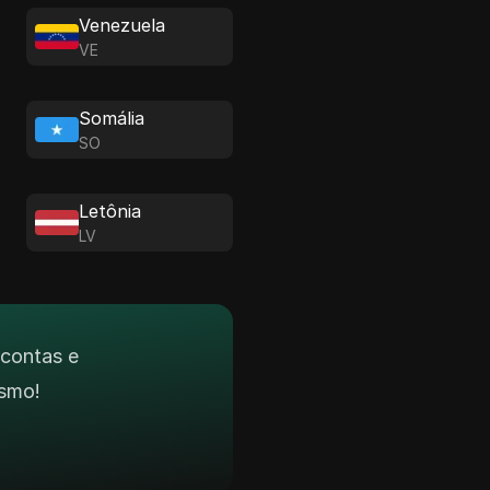
Venezuela
VE
Somália
SO
Letônia
LV
 contas e
smo!