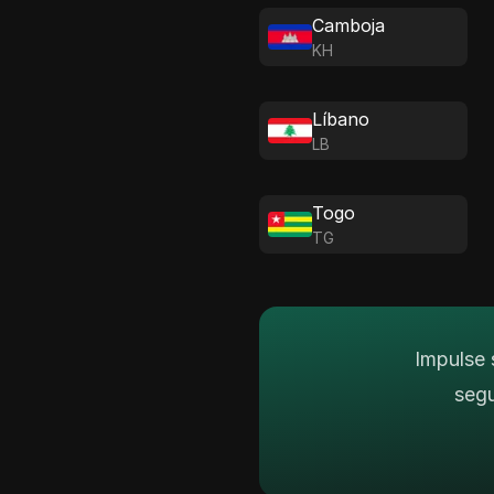
Camboja
KH
Líbano
LB
Togo
TG
Impulse 
seg