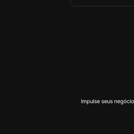
34.99.182.0
34.99.254.0
34.103.198.0
34.103.244.0
34.124.71.0
31.130.160.0
31.131.224.0
31.134.96.0
31.170.64.0
31.3.32.0
31.24.176.0
31.24.208.0
Impulse seus negócio
37.58.0.0
37.61.160.0
37.120.221.0
37.152.96.0