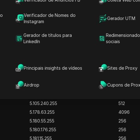
5.22.154.255
256
do
Verificador de Nomes do
5.35.103.255
256
Gerador UTM
Instagram
5.59.10.255
256
5.59.35.255
256
Gerador de títulos para
Redimensionado
LinkedIn
sociais
5.59.168.255
256
5.59.187.255
512
5.59.199.255
256
Principais insights de vídeos
Sites de Proxy
5.59.221.255
256
2.57.67.255
1024
Airdrop
Cupons de Pro
5.252.23.255
256
5.61.193.255
512
5.105.240.255
512
5.178.63.255
4096
5.180.55.255
256
5.180.176.255
256
5.181.15.255
256