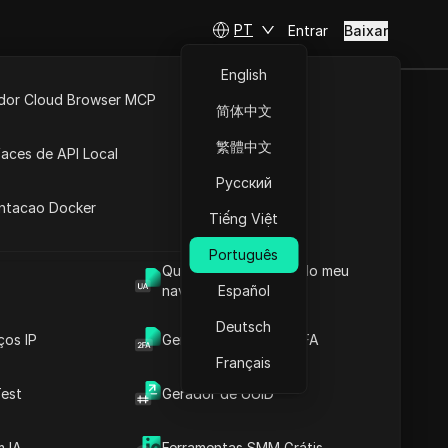
PT
Entrar
Baixar
English
idor Cloud Browser MCP
简体中文
ta
API Aberta
繁體中文
faces de API Local
IPs
Русский
 Extensões
antacao Docker
leta de IPs e os intervalos
Tiếng Việt
alo de endereços e saber a
Português
Qual é o User Agent do meu
navegador
Español
Download
Deutsch
ços IP
Gerador de Código 2FA
Français
de
est
Gerador de UUID
 IA
Ferramentas SMM Grátis