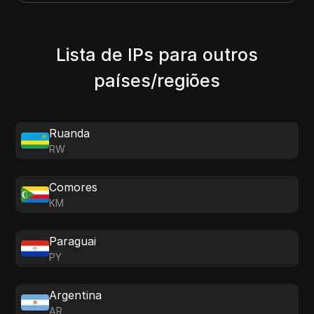
Lista de IPs para outros
países/regiões
Ruanda
RW
Comores
KM
Paraguai
PY
Argentina
AR