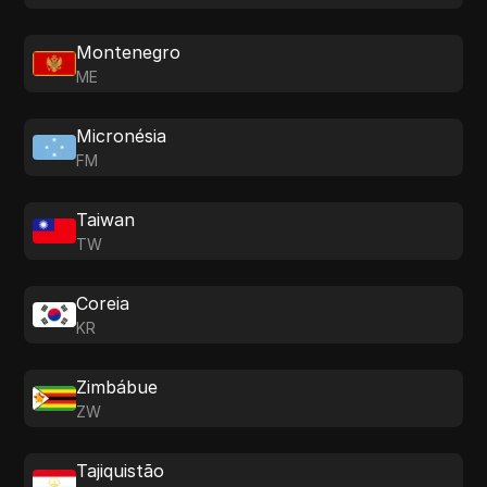
Montenegro
ME
Micronésia
FM
Taiwan
TW
Coreia
KR
Zimbábue
ZW
Tajiquistão