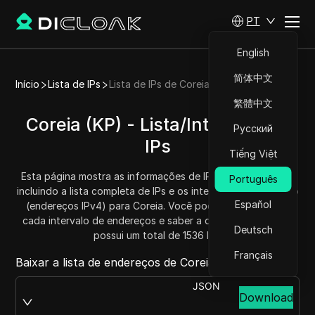
PT
English
简体中文
Início
Lista de IPs
Lista de IPs de Coreia
繁體中文
Coreia (KP) - Lista/Intervalo de
Русский
IPs
Tiếng Việt
Esta página mostra as informações de IP para Coreia (KP),
Português
incluindo a lista completa de IPs e os intervalos de endereço
Español
(endereços IPv4) para Coreia. Você pode obter e copiar
cada intervalo de endereços e saber a quantidade. Coreia
Deutsch
possui um total de 1536 IPs.
Français
Baixar a lista de endereços de Coreia de:
JSON
Download