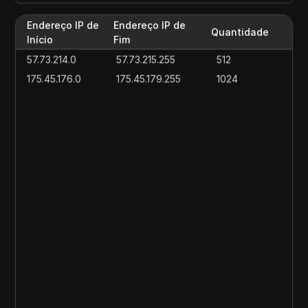
Endereço IP de
Endereço IP de
Quantidade
Início
Fim
57.73.214.0
57.73.215.255
512
175.45.176.0
175.45.179.255
1024