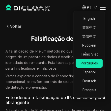
PT
English
Voltar
简体中文
繁體中文
Falsificação de IP
Русский
A falsificação de IP é um método no qual o endereço IP de
Tiếng Việt
origem de um pacote de dados é modificado para ocultar a
identidade do remetente. Esta técnica pode ser empregada
Português
para fins legítimos e maliciosos.
Español
Vamos explorar o conceito de IP spoofing, sua mecânica
Deutsch
operacional, as razões por trás de seu uso e as estratégias
de deteção e prevenção.
Français
Entendendo a falsificação de IP: uma visão geral
abrangente
A falsificação de IP refere-se à prática de gerar pacotes de