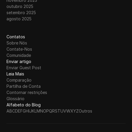
novembro 2025
outubro 2025
setembro 2025
agosto 2025
Contatos
Sobre Nós
Contate-Nos
Comunidade
Enviar artigo
Enviar Guest Post
Leia Mais
Comparação
Partilha de Conta
Contornar restrições
Glossário
Alfabeto do Blog
A
B
C
D
E
F
G
H
I
J
K
L
M
N
O
P
Q
R
S
T
U
V
W
X
Y
Z
Outros