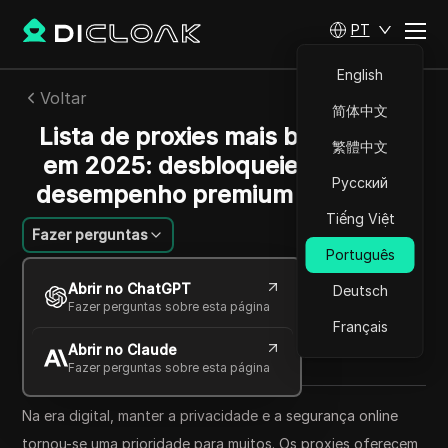
PT
English
Voltar
简体中文
Lista de proxies mais bem pagos
繁體中文
em 2025: desbloqueie acesso e
Русский
desempenho premium à Internet
Tiếng Việt
Fazer perguntas
Português
Li Minghui
Abrir no ChatGPT
Deutsch
19 mai 2024
10
min de leitura
Fazer perguntas sobre esta página
Compartilhar com
Français
Abrir no Claude
Copy Link
Fazer perguntas sobre esta página
Na era digital, manter a privacidade e a segurança online
tornou-se uma prioridade para muitos. Os proxies oferecem