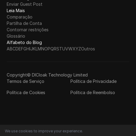
Enviar Guest Post
Leia Mais
Comparação
Partilha de Conta
Contornar restrições
Glossário
Alfabeto do Blog
A
B
C
D
E
F
G
H
I
J
K
L
M
N
O
P
Q
R
S
T
U
V
W
X
Y
Z
Outros
Copyright© DICloak Technology Limited
Termos de Serviço
Política de Privacidade
Política de Cookies
Política de Reembolso
We use cookies to improve your experience.