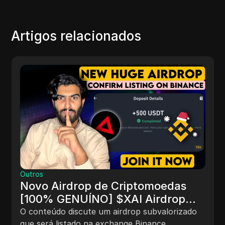
Artigos relacionados
Outros
Novo Airdrop de Criptomoedas
[100% GENUÍNO] $XAI Airdrop
Listagem Binance (2024) Junte-
O conteúdo discute um airdrop subvalorizado
se agora #airdrops
que será listado na exchange Binance,