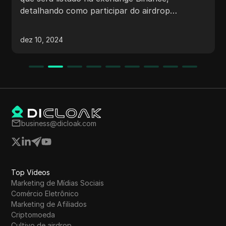
detalhando como participar do airdrop
completando tarefas, aplicando BNB e
reivindicando recompensas. Também menciona
dez 10, 2024
um processo de test net para reivindicação de
NFTs e possíveis airdrops para participantes.
Há dicas sobre como acumular pontos para
elegibilidade e atualizações sobre quizzes de
carteira para recompensas adicionais.
business@dicloak.com
Top Vídeos
Marketing de Mídias Sociais
Comércio Eletrônico
Marketing de Afiliados
Criptomoeda
Cultivo de airdrop