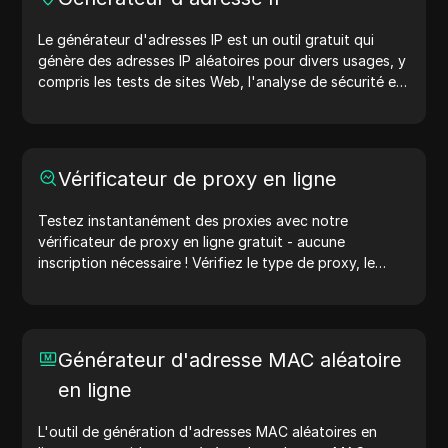
Le générateur d'adresses IP est un outil gratuit qui
génère des adresses IP aléatoires pour divers usages, y
compris les tests de sites Web, l'analyse de sécurité et
le développement. Avec des fonctionnalités telles que
l'identification de l'emplacement des adresses IP et la
génération d'adresses IP aléatoires, il vous permet de
générer rapidement des adresses IP pour tester la
Vérificateur de proxy en ligne
géolocalisation, les vérifications de confidentialité, et
plus encore. Simplifiez votre flux de travail et améliorez
Testez instantanément des proxies avec notre
votre processus de développement : générez des
vérificateur de proxy en ligne gratuit - aucune
adresses IP maintenant !
inscription nécessaire ! Vérifiez le type de proxy, le
pays du proxy, l'emplacement du proxy, le fuseau
horaire du proxy, et plus encore avec facilité.
Générateur d'adresse MAC aléatoire
en ligne
L'outil de génération d'adresses MAC aléatoires en