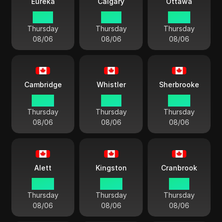
Eureka
Calgary
Ottawa
19 36
18 36
20 36
Thursday
Thursday
Thursday
08/06
08/06
08/06
Cambridge
Whistler
Sherbrooke
20 36
17 36
20 36
Thursday
Thursday
Thursday
08/06
08/06
08/06
Alett
Kingston
Cranbrook
20 36
20 36
18 36
Thursday
Thursday
Thursday
08/06
08/06
08/06