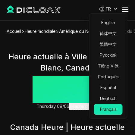
FR
English
Accueil
Heure mondiale
Amérique du Nord
Canada
Ville du
简体中文
繁體中文
Heure actuelle à Ville du Cheval
Русский
Blanc, Canada
Tiếng Việt
Português
17:36:14
Español
Deutsch
Thursday 08/06
(Heure d'été)
Français
Canada Heure | Heure actuelle