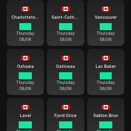
Charlottetown
Saint-Catharines
Vancouver
21 36
20 36
17 36
Thursday
Thursday
Thursday
08/06
08/06
08/06
Oshawa
Gatineau
Lac Baker
20 36
20 36
19 36
Thursday
Thursday
Thursday
08/06
08/06
08/06
Laval
Fjord Grice
Sablon Brun
20 36
20 36
20 36