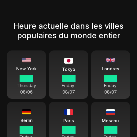
Heure actuelle dans les villes
populaires du monde entier
Londres
New York
Tokyo
20 36
09 36
01 36
Thursday
Friday
Friday
08/06
08/07
08/07
Berlin
Paris
Moscou
02 36
02 36
03 36
Friday
Friday
Friday