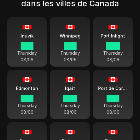
dans les villes de Canada
Inuvik
Winnipeg
Port Inlight
18 36
19 36
20 36
Thursday
Thursday
Thursday
08/06
08/06
08/06
Edmonton
Iqait
Port de Corail
18 36
20 36
19 36
Thursday
Thursday
Thursday
08/06
08/06
08/06