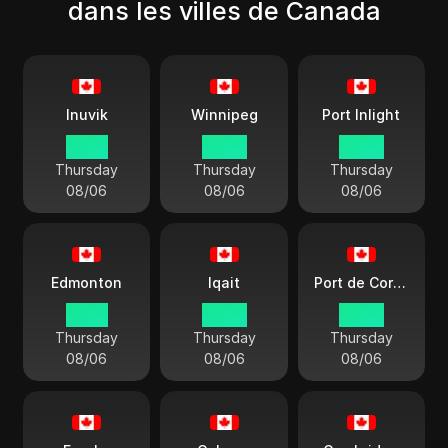
dans les villes de Canada
Inuvik
Winnipeg
Port Inlight
21:06
22:06
23:06
Thursday
Thursday
Thursday
08/06
08/06
08/06
Edmonton
Iqait
Port de Corail
21:06
23:06
22:06
Thursday
Thursday
Thursday
08/06
08/06
08/06