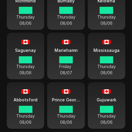
Richmond
Burnaby
Kelowna
20:06
20:06
20:06
Thursday
Thursday
Thursday
08/06
08/06
08/06
Saguenay
Mariehamn
Mississauga
23:06
00:36
23:06
Thursday
Friday
Thursday
08/06
08/07
08/06
Abbotsford
Prince George
Gujuwark
20:06
20:06
23:06
Thursday
Thursday
Thursday
08/06
08/06
08/06