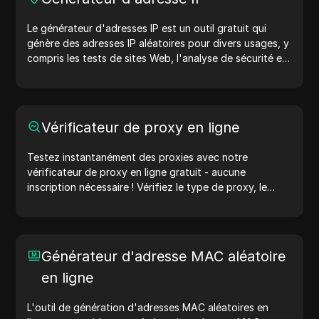
Le générateur d'adresses IP est un outil gratuit qui
génère des adresses IP aléatoires pour divers usages, y
compris les tests de sites Web, l'analyse de sécurité et
le développement. Avec des fonctionnalités telles que
l'identification de l'emplacement des adresses IP et la
génération d'adresses IP aléatoires, il vous permet de
générer rapidement des adresses IP pour tester la
Vérificateur de proxy en ligne
géolocalisation, les vérifications de confidentialité, et
plus encore. Simplifiez votre flux de travail et améliorez
Testez instantanément des proxies avec notre
votre processus de développement : générez des
vérificateur de proxy en ligne gratuit - aucune
adresses IP maintenant !
inscription nécessaire ! Vérifiez le type de proxy, le
pays du proxy, l'emplacement du proxy, le fuseau
horaire du proxy, et plus encore avec facilité.
Générateur d'adresse MAC aléatoire
en ligne
L'outil de génération d'adresses MAC aléatoires en