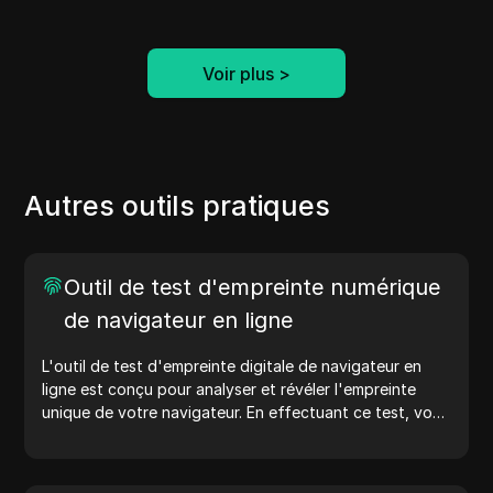
Voir plus
>
Autres outils pratiques
Outil de test d'empreinte numérique
de navigateur en ligne
L'outil de test d'empreinte digitale de navigateur en
ligne est conçu pour analyser et révéler l'empreinte
unique de votre navigateur. En effectuant ce test, vous
pouvez comprendre quelles informations votre
navigateur partage avec les sites web et prendre des
mesures pour améliorer votre vie privée et votre