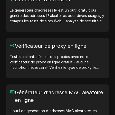
Le générateur d'adresses IP est un outil gratuit qui
génère des adresses IP aléatoires pour divers usages, y
compris les tests de sites Web, l'analyse de sécurité et
le développement. Avec des fonctionnalités telles que
l'identification de l'emplacement des adresses IP et la
génération d'adresses IP aléatoires, il vous permet de
générer rapidement des adresses IP pour tester la
Vérificateur de proxy en ligne
géolocalisation, les vérifications de confidentialité, et
plus encore. Simplifiez votre flux de travail et améliorez
Testez instantanément des proxies avec notre
votre processus de développement : générez des
vérificateur de proxy en ligne gratuit - aucune
adresses IP maintenant !
inscription nécessaire ! Vérifiez le type de proxy, le
pays du proxy, l'emplacement du proxy, le fuseau
horaire du proxy, et plus encore avec facilité.
Générateur d'adresse MAC aléatoire
en ligne
L'outil de génération d'adresses MAC aléatoires en