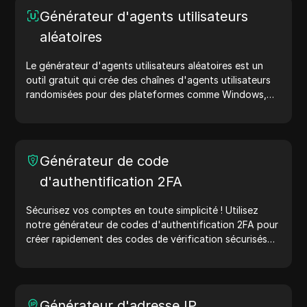
sécurité en ligne.
Générateur d'agents utilisateurs
aléatoires
Le générateur d'agents utilisateurs aléatoires est un
outil gratuit qui crée des chaînes d'agents utilisateurs
randomisées pour des plateformes comme Windows,
macOS, Android, iOS et Linux. Les chaînes d'agents
utilisateurs partagent des détails sur l'appareil et le
navigateur avec les serveurs web, aidant ainsi aux tests
de sites web, aux vérifications de compatibilité et à
Générateur de code
l'optimisation du développement. Simplifiez vos flux de
d'authentification 2FA
travail : générez des agents utilisateurs dès aujourd'hui
!
Sécurisez vos comptes en toute simplicité ! Utilisez
notre générateur de codes d'authentification 2FA pour
créer rapidement des codes de vérification sécurisés
afin d'améliorer la protection de votre compte.
Essayez-le maintenant et protégez votre vie numérique
!
Générateur d'adresse IP