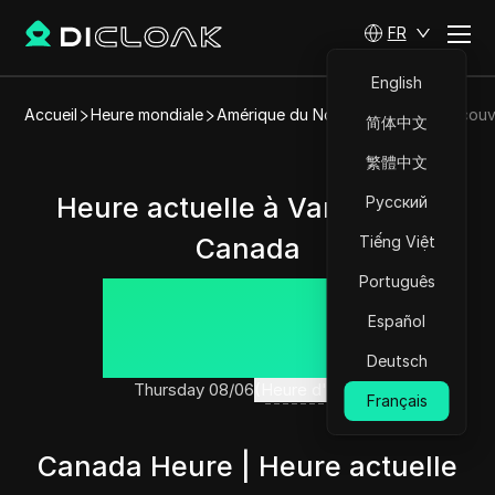
FR
English
Accueil
Heure mondiale
Amérique du Nord
Canada
Vancouv
简体中文
繁體中文
Heure actuelle à Vancouver,
Русский
Canada
Tiếng Việt
Português
22:50:03
Español
Deutsch
Thursday 08/06
(Heure d'été)
Français
Canada Heure | Heure actuelle