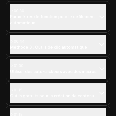
00:30
Paramètres de fonction pour le défilement
automatique
00:44
Méthode 3 : Outils de clic automatique
01:00
Utiliser des auto-clickeurs avec des macros.
01:15
Outils gratuits pour la création de contenu
01:18