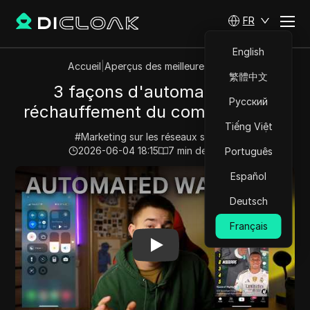
FR
English
Accueil
|
Aperçus des meilleures vidéos
繁體中文
3 façons d'automatiser le
Русский
réchauffement du compte TikTok
Tiếng Việt
#
Marketing sur les réseaux sociaux
2026-06-04 18:15
7
min de lecture
Português
Play Video:
3 façons d'automatiser le réchauffement 
Español
Deutsch
Français