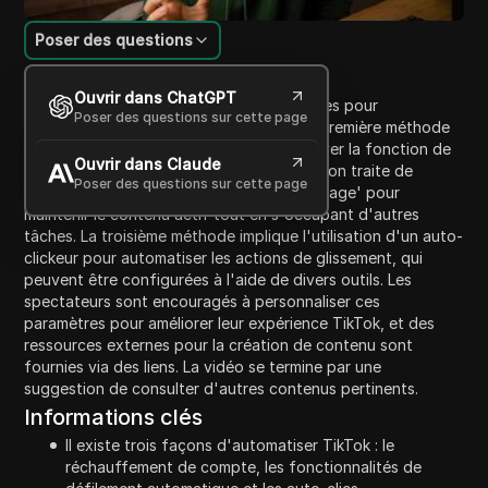
Poser des questions
Introduction au contenu
Ouvrir dans ChatGPT
La vidéo présente trois méthodes efficaces pour
Poser des questions sur cette page
automatiser les processus sur TikTok. La première méthode
consiste à conserver des vidéos et à activer la fonction de
Ouvrir dans Claude
défilement automatique. La deuxième option traite de
Poser des questions sur cette page
l'utilisation de la fonction 'Image dans l'image' pour
maintenir le contenu actif tout en s'occupant d'autres
tâches. La troisième méthode implique l'utilisation d'un auto-
clickeur pour automatiser les actions de glissement, qui
peuvent être configurées à l'aide de divers outils. Les
spectateurs sont encouragés à personnaliser ces
paramètres pour améliorer leur expérience TikTok, et des
ressources externes pour la création de contenu sont
fournies via des liens. La vidéo se termine par une
suggestion de consulter d'autres contenus pertinents.
Informations clés
Il existe trois façons d'automatiser TikTok : le
réchauffement de compte, les fonctionnalités de