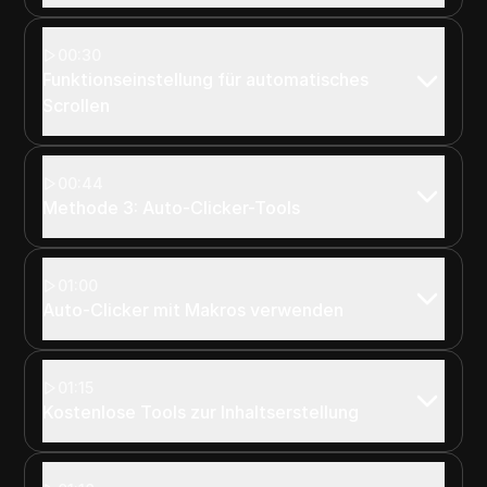
00:30
Funktionseinstellung für automatisches
Scrollen
00:44
Methode 3: Auto-Clicker-Tools
01:00
Auto-Clicker mit Makros verwenden
01:15
Kostenlose Tools zur Inhaltserstellung