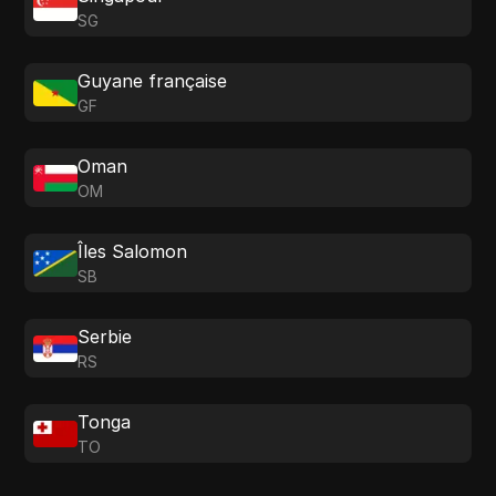
SG
Guyane française
GF
Oman
OM
Îles Salomon
SB
Serbie
RS
Tonga
TO