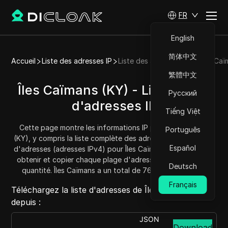
FR
English
简体中文
Accueil
Liste des adresses IP
Liste des adresses IP de Îles Ca
繁體中文
Îles Caïmans (KY) - Liste/Plage
Русский
d'adresses IP
Tiếng Việt
Cette page montre les informations IP pour Îles Caïmans
Português
(KY), y compris la liste complète des adresses IP et la plage
Español
d'adresses (adresses IPv4) pour Îles Caïmans. Vous pouvez
obtenir et copier chaque plage d'adresses et connaître la
Deutsch
quantité. Îles Caïmans a un total de 76288 adresses IP.
Français
Téléchargez la liste d'adresses de Îles Caïmans
depuis :
JSON
Download