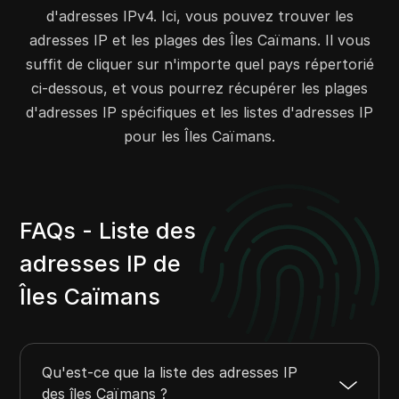
d'adresses IPv4. Ici, vous pouvez trouver les
192.160.250.0
192.160.250.255
256
adresses IP et les plages des Îles Caïmans. Il vous
199.73.60.0
199.73.63.255
1024
suffit de cliquer sur n'importe quel pays répertorié
199.172.228.0
199.172.229.255
512
ci-dessous, et vous pourrez récupérer les plages
199.201.84.0
199.201.87.255
1024
d'adresses IP spécifiques et les listes d'adresses IP
204.180.0.0
204.180.15.255
4096
pour les Îles Caïmans.
206.191.134.0
206.191.134.255
256
207.228.128.0
207.228.129.255
512
207.228.140.0
207.228.140.255
256
208.26.64.0
208.26.95.255
8192
FAQs - Liste des
208.82.216.0
208.82.219.255
1024
adresses IP de
208.157.144.0
208.157.151.255
2048
Îles Caïmans
208.168.224.0
208.168.255.255
8192
208.169.64.0
208.169.69.255
1536
208.169.74.0
208.169.95.255
5632
Qu'est-ce que la liste des adresses IP
209.27.52.0
209.27.55.255
1024
des îles Caïmans ?
209.27.60.0
209.27.63.255
1024