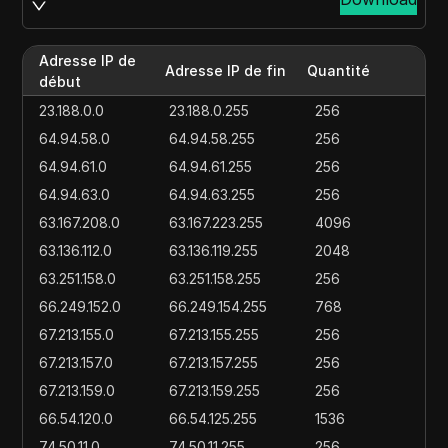
Adresse IP de
Adresse IP de fin
Quantité
début
23.188.0.0
23.188.0.255
256
64.94.58.0
64.94.58.255
256
64.94.61.0
64.94.61.255
256
64.94.63.0
64.94.63.255
256
63.167.208.0
63.167.223.255
4096
63.136.112.0
63.136.119.255
2048
63.251.158.0
63.251.158.255
256
66.249.152.0
66.249.154.255
768
67.213.155.0
67.213.155.255
256
67.213.157.0
67.213.157.255
256
67.213.159.0
67.213.159.255
256
66.54.120.0
66.54.125.255
1536
74.50.11.0
74.50.11.255
256