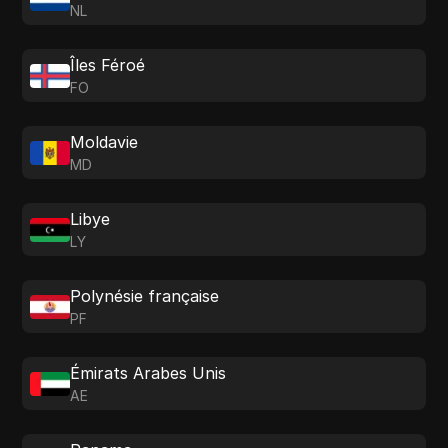
NL
Îles Féroé
FO
Moldavie
MD
Libye
LY
Polynésie française
PF
Émirats Arabes Unis
AE