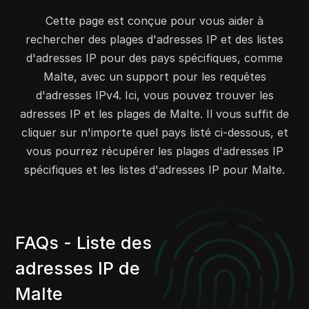
79.135.108.0
79.135.111.255
1024
Cette page est conçue pour vous aider à
80.64.208.0
80.64.211.255
1024
rechercher des plages d'adresses IP et des listes
80.71.48.0
80.71.63.255
4096
d'adresses IP pour des pays spécifiques, comme
80.71.96.0
80.71.111.255
4096
Malte, avec un support pour les requêtes
80.77.192.0
80.77.207.255
4096
d'adresses IPv4. Ici, vous pouvez trouver les
80.85.96.0
80.85.111.255
4096
adresses IP et les plages de Malte. Il vous suffit de
74.85.218.0
74.85.218.255
256
cliquer sur n'importe quel pays listé ci-dessous, et
77.25.128.0
77.25.255.255
32768
vous pourrez récupérer les plages d'adresses IP
77.71.128.0
77.71.255.255
32768
spécifiques et les listes d'adresses IP pour Malte.
85.119.120.0
85.119.127.255
2048
85.184.96.0
85.184.99.255
1024
85.184.104.0
85.184.109.255
1536
85.184.112.0
85.184.127.255
4096
FAQs - Liste des
84.252.112.0
84.252.112.255
256
adresses IP de
84.255.0.0
84.255.63.255
16384
Malte
88.203.0.0
88.203.127.255
32768