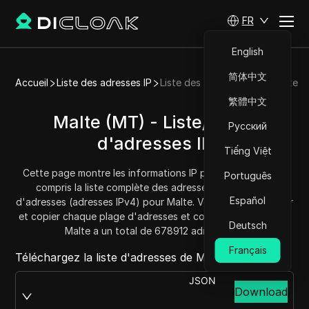
FR
English
简体中文
Accueil
Liste des adresses IP
Liste des adresses IP de Malte
繁體中文
Malte (MT) - Liste/Plage
Русский
d'adresses IP
Tiếng Việt
Cette page montre les informations IP pour Malte (MT), y
Português
compris la liste complète des adresses IP et la plage
Español
d'adresses (adresses IPv4) pour Malte. Vous pouvez obtenir
et copier chaque plage d'adresses et connaître la quantité.
Deutsch
Malte a un total de 678912 adresses IP.
Français
Téléchargez la liste d'adresses de Malte depuis :
JSON
Download