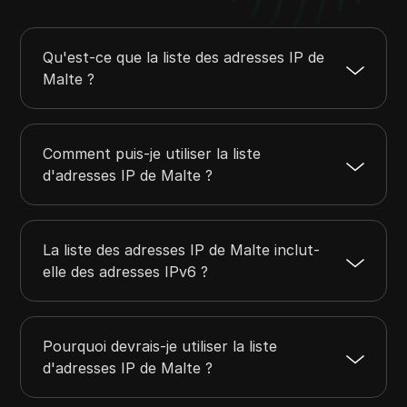
85.232.192.0
85.232.223.255
8192
85.236.136.0
85.236.143.255
2048
82.205.171.0
82.205.171.255
256
Qu'est-ce que la liste des adresses IP de
Malte ?
83.142.248.0
83.142.255.255
2048
91.200.196.0
91.200.199.255
1024
Comment puis-je utiliser la liste
d'adresses IP de Malte ?
La liste des adresses IP de Malte inclut-
elle des adresses IPv6 ?
Pourquoi devrais-je utiliser la liste
d'adresses IP de Malte ?