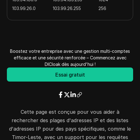
103.99.26.0
103.99.26.255
256
103.148.184.0
103.148.185.255
512
103.175.148.0
103.175.148.255
256
103.176.12.0
103.176.13.255
512
103.176.215.0
103.176.215.255
256
Boostez votre entreprise avec une gestion multi-comptes
103.198.176.0
103.198.179.255
1024
efficace et une sécurité renforcée – Commencez avec
103.208.36.0
103.208.39.255
1024
DICloak dès aujourd'hui !
103.231.123.0
103.231.123.255
256
Essai gratuit
103.236.128.0
103.236.129.255
512
103.238.116.0
103.238.119.255
1024
103.193.252.0
103.193.254.255
768
150.242.108.0
150.242.111.255
1024
Cette page est conçue pour vous aider à
157.167.30.0
157.167.30.255
256
rechercher des plages d'adresses IP et des listes
160.22.52.0
160.22.53.255
512
d'adresses IP pour des pays spécifiques, comme le
160.30.30.0
160.30.31.255
512
Timor-Leste, avec un support pour les requêtes
180.189.160.0
180.189.175.255
4096