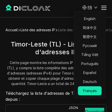
FR
English
简体中文
Accueil
Liste des adresses IP
Liste des adresses IP de Timor-L
繁體中文
Timor-Leste (TL) - Liste/Plage
Русский
d'adresses IP
Tiếng Việt
Cette page montre les informations IP pour Timor-Leste
Português
(TL), y compris la liste complète des adresses IP et la plage
Español
d'adresses (adresses IPv4) pour Timor-Leste. Vous pouvez
obtenir et copier chaque plage d'adresses et connaître la
Deutsch
quantité. Timor-Leste a un total de 24320 adresses IP.
Français
Téléchargez la liste d'adresses de Timor-Leste
depuis :
JSON
Download