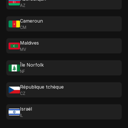
AZ
Cameroun
CM
Maldives
MV
Île Norfolk
NF
République tchèque
CZ
Israël
IL