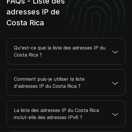
FAQs - Liste des
65.38.100.0
65.38.100.255
256
adresses IP de
67.73.254.0
67.73.255.255
512
Costa Rica
69.25.4.0
69.25.4.255
256
70.35.148.0
70.35.149.255
512
91.194.204.0
91.194.204.255
256
Qu'est-ce que la liste des adresses IP du
Costa Rica ?
Comment puis-je utiliser la liste
d'adresses IP du Costa Rica ?
La liste des adresses IP du Costa Rica
inclut-elle des adresses IPv6 ?