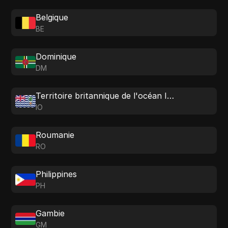
Belgique
BE
Dominique
DM
Territoire britannique de l'océan Indien
IO
Roumanie
RO
Philippines
PH
Gambie
GM