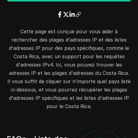
45.163.136.0
45.163.139.255
1024
45.167.17.0
45.167.17.255
256
45.167.196.0
45.167.199.255
1024
Cette page est conçue pour vous aider à
45.168.196.0
45.168.199.255
1024
rechercher des plages d'adresses IP et des listes
45.199.197.0
45.199.197.255
256
d'adresses IP pour des pays spécifiques, comme le
45.224.202.0
45.224.202.255
256
Costa Rica, avec un support pour les requêtes
45.226.64.0
45.226.67.255
1024
d'adresses IPv4. Ici, vous pouvez trouver les
45.227.200.0
45.227.203.255
1024
adresses IP et les plages d'adresses du Costa Rica.
45.229.151.0
45.229.151.255
256
Il vous suffit de cliquer sur n'importe quel pays listé
45.229.246.0
45.229.246.255
256
ci-dessous, et vous pourrez récupérer les plages
45.229.252.0
45.229.255.255
1024
d'adresses IP spécifiques et les listes d'adresses IP
45.231.52.0
45.231.55.255
1024
pour le Costa Rica.
45.232.116.0
45.232.119.255
1024
45.239.64.0
45.239.67.255
1024
57.74.80.0
57.74.83.255
1024
57.75.224.0
57.75.239.255
4096