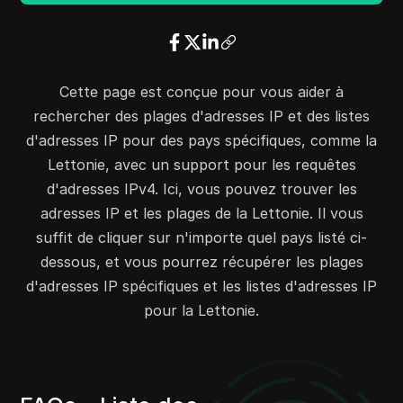
45.130.212.0
45.130.215.255
1024
45.140.33.0
45.140.35.255
768
45.95.83.0
45.95.83.255
256
45.11.193.0
45.11.195.255
768
Cette page est conçue pour vous aider à
46.19.144.0
46.19.151.255
2048
rechercher des plages d'adresses IP et des listes
46.19.200.0
46.19.207.255
2048
d'adresses IP pour des pays spécifiques, comme la
46.23.32.0
46.23.47.255
4096
Lettonie, avec un support pour les requêtes
46.28.56.0
46.28.63.255
2048
d'adresses IPv4. Ici, vous pouvez trouver les
46.32.184.0
46.32.187.255
1024
adresses IP et les plages de la Lettonie. Il vous
46.109.0.0
46.109.255.255
65536
suffit de cliquer sur n'importe quel pays listé ci-
46.183.216.0
46.183.223.255
2048
dessous, et vous pourrez récupérer les plages
45.142.213.0
45.142.213.255
256
d'adresses IP spécifiques et les listes d'adresses IP
45.142.215.0
45.142.215.255
256
pour la Lettonie.
45.143.141.0
45.143.141.255
256
45.149.160.0
45.149.163.255
1024
62.122.16.0
62.122.23.255
2048