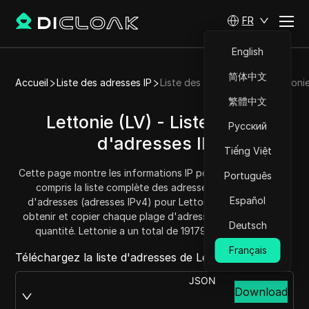
FR
English
简体中文
Accueil
Liste des adresses IP
Liste des adresses IP de Lettoni
繁體中文
Lettonie (LV) - Liste/Plage
Русский
d'adresses IP
Tiếng Việt
Cette page montre les informations IP pour Lettonie (LV), y
Português
compris la liste complète des adresses IP et la plage
Español
d'adresses (adresses IPv4) pour Lettonie. Vous pouvez
obtenir et copier chaque plage d'adresses et connaître la
Deutsch
quantité. Lettonie a un total de 1917952 adresses IP.
Français
Téléchargez la liste d'adresses de Lettonie depuis :
JSON
Download