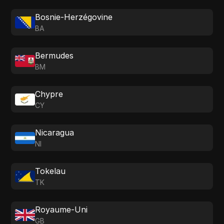
Bosnie-Herzégovine
BA
Bermudes
BM
Chypre
CY
Nicaragua
NI
Tokelau
TK
Royaume-Uni
GB