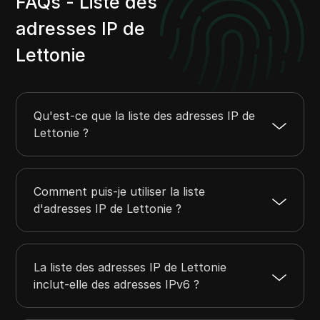
FAQs - Liste des
62.192.174.0
62.192.174.255
256
57.86.168.0
57.86.171.255
1024
adresses IP de
62.4.120.0
62.4.120.255
256
Lettonie
62.63.128.0
62.63.191.255
16384
62.76.239.0
62.76.239.255
256
Qu'est-ce que la liste des adresses IP de
Lettonie ?
Comment puis-je utiliser la liste
d'adresses IP de Lettonie ?
La liste des adresses IP de Lettonie
inclut-elle des adresses IPv6 ?