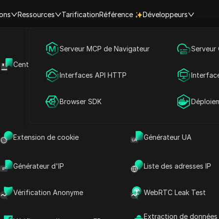
ions
Ressources
Tarification
Référence
Développeurs
Marketing des médias sociaux
Serveur MCP de Navigateur
Serveur
 consulter Instagram sans c
Centre d'aide
API Ouverte
Publicité
Interfaces API HTTP
Interfac
méthodes de travail et risques
Partage de compte
Browser SDK
Déploie
sécurité
Extension de cookie
Générateur UA
ecture
Partager avec
Générateur d'IP
Liste des adresses IP
Vérification Anonyme
WebRTC Leak Test
r de connexion »
Instagram
en
Extraction de données