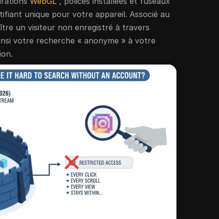
urations
WebGL
, polices installées et fuseaux
tifiant unique pour votre appareil. Associé au
ître un visiteur non enregistré à travers
 ainsi votre recherche « anonyme » à votre
ion.