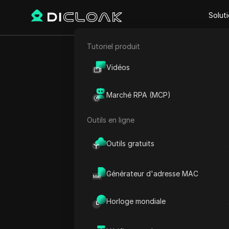
Solut
Tutoriel produit
Retour
E-commerce
Comment
Vidéos
Marketing d'affiliation
2026 : 
Marché RPA (MCP)
Extraction de données web
Outils en ligne
Outils gratuits
Ana Costa
15 mai 2026
4
min de l
Générateur d'adresse MAC
Horloge mondiale
La réalité du « mu
2026