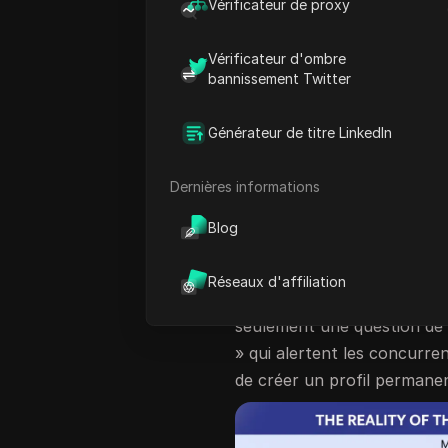
Vérificateur de proxy
Meta a passé des années à 
d’Instagram, le transforman
Vérificateur d'ombre
sophistiquée. Ce n’est pas 
bannissement Twitter
délibérée visant à maximiser
d’engagement. En forçant c
Générateur de titre LinkedIn
Meta peut lier le comportem
en diffusant des publicités
Dernières informations
d’utilisateurs actifs.
Blog
Pour les praticiens — que 
recherches sur la concurren
Réseaux d'affiliation
— ce mur représente un obs
seulement une question de co
» qui alertent les concurre
de créer un profil permane