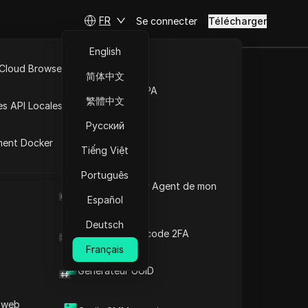
FR
Se connecter
Télécharger
English
 Cloud Browser MCP
简体中文
ompte en
Marché de la RPA
繁體中文
es API Locales
 pour la
Русский
ment Docker
Tiếng Việt
Português
Poser des questions
Quel est le User Agent de mon
navigateur
Español
Ouvrir dans ChatGPT
Copy Link
Deutsch
Poser des questions sur cette page
Générateur de code 2FA
Français
Ouvrir dans Claude
Générateur UUID
Poser des questions sur cette page
 web