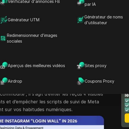
Vérificateur d'annonces FB
par IA
renforcer le « mur de connexion »
t d’une simple nuisance en une barrière
Générateur de noms
Générateur UTM
une erreur technique ; C’est une stratégie
d'utilisateur
 la collecte de données et les indicateurs
Redimensionneur d’images
haque visiteur à se connecter à un compte,
sociales
ent de navigation à une identité persistante,
 ciblées tout en gonflant leur nombre
Aperçus des meilleures vidéos
Sites proxy
vous soyez un marketeur digital menant des
ce ou un utilisateur soucieux de la vie privée
Airdrop
Coupons Proxy
tacle majeur. Le contourner n’est pas
N
mmodité ; il s’agit d’éviter les reçus « visibles
le
nts et d’empêcher les scripts de suivi de Meta
nt sur vos habitudes numériques.