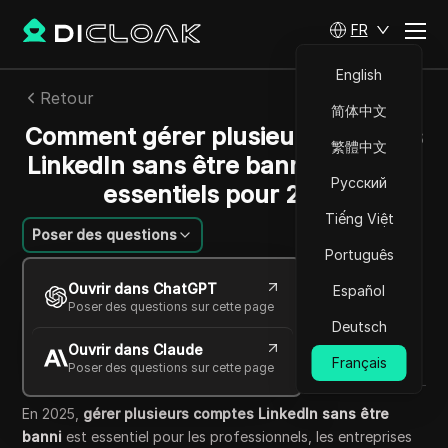
FR
English
Retour
简体中文
Comment gérer plusieurs comptes
繁體中文
LinkedIn sans être banni : conseils
Русский
essentiels pour 2025
Tiếng Việt
Poser des questions
Português
William Davis
Ouvrir dans ChatGPT
Español
11 oct. 2025
7
min de lecture
Poser des questions sur cette page
Partager avec
Deutsch
Ouvrir dans Claude
Copy Link
Français
Poser des questions sur cette page
En 2025,
gérer plusieurs comptes LinkedIn sans être
banni
est essentiel pour les professionnels, les entreprises