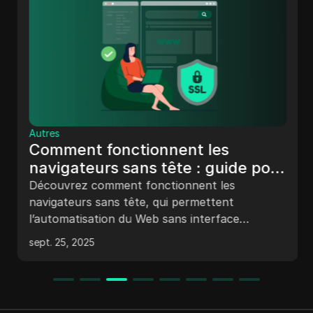
Autres
Comment fonctionnent les
navigateurs sans tête : guide pour
réaliser une automatisation sans
Découvrez comment fonctionnent les
interface
navigateurs sans tête, qui permettent
l’automatisation du Web sans interface
graphique. Découvrez leurs utilisations dans les
sept. 25, 2025
tests automatisés, le grattage et les outils clés
tels que Chrome sans tête et Puppeteer.