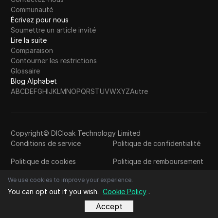
Communauté
Écrivez pour nous
Soumettre un article invité
Lire la suite
Comparaison
Contourner les restrictions
Glossaire
Blog Alphabet
A
B
C
D
E
F
G
H
I
J
K
L
M
N
O
P
Q
R
S
T
U
V
W
X
Y
Z
Autre
Copyright© DICloak Technology Limited
Conditions de service
Politique de confidentialité
Politique de cookies
Politique de remboursement
We use cookies to improve your experience.
You can opt out if you wish.
Cookie Policy
.
Accept