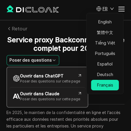
FR
English
Retour
繁體中文
Service proxy Backconnect : Guide
Tiếng Việt
complet pour 2025
Português
Poser des questions
Español
Li Minghui
Deutsch
Ouvrir dans ChatGPT
23 oct. 2025
7
min de lecture
Poser des questions sur cette page
Français
Partager avec
Ouvrir dans Claude
Copy Link
Poser des questions sur cette page
En 2025, le maintien de la confidentialité en ligne et l’accès
efficace aux données restent des priorités absolues pour
les particuliers et les entreprises. Un service proxy