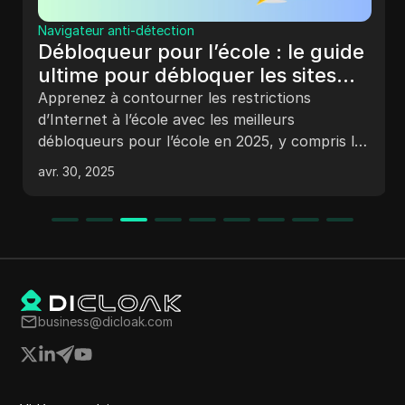
Navigateur anti-détection
Débloqueur pour l’école : le guide
ultime pour débloquer les sites
Web à l’école en 2025
Apprenez à contourner les restrictions
d’Internet à l’école avec les meilleurs
débloqueurs pour l’école en 2025, y compris le
VPN, les proxys et le navigateur DICloak
avr. 30, 2025
Antidetect. Trouvez des réponses aux FAQ et
des conseils pour des actions sûres et
efficacesiv
business@dicloak.com