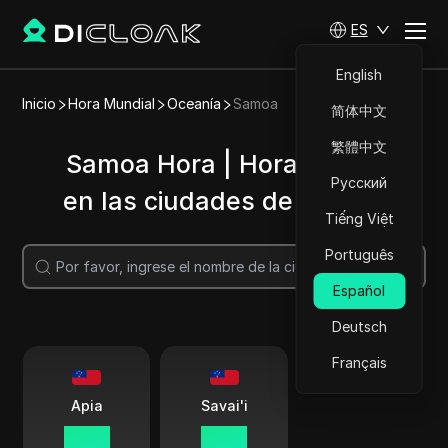
ES
English
Inicio
Hora Mundial
Oceanía
Samoa
简体中文
繁體中文
Samoa Hora | Hora actual
Русский
en las ciudades de Samoa
Tiếng Việt
Português
Buscar
Español
Deutsch
Français
Apia
Savai'i
02 07
02 07