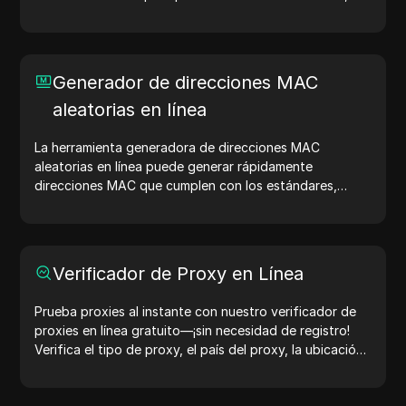
macOS, Android, iOS y Linux. Las cadenas de agentes
de usuario comparten detalles del dispositivo y del
navegador con los servidores web, ayudando en
pruebas de sitios web, verificaciones de compatibilidad
Generador de direcciones MAC
y optimización del desarrollo. Simplifica tus flujos de
aleatorias en línea
trabajo: ¡genera agentes de usuario hoy!
La herramienta generadora de direcciones MAC
aleatorias en línea puede generar rápidamente
direcciones MAC que cumplen con los estándares,
adecuadas para pruebas de red, simulación de
dispositivos y otros escenarios.
Verificador de Proxy en Línea
Prueba proxies al instante con nuestro verificador de
proxies en línea gratuito—¡sin necesidad de registro!
Verifica el tipo de proxy, el país del proxy, la ubicación
del proxy, la zona horaria del proxy y más con facilidad.