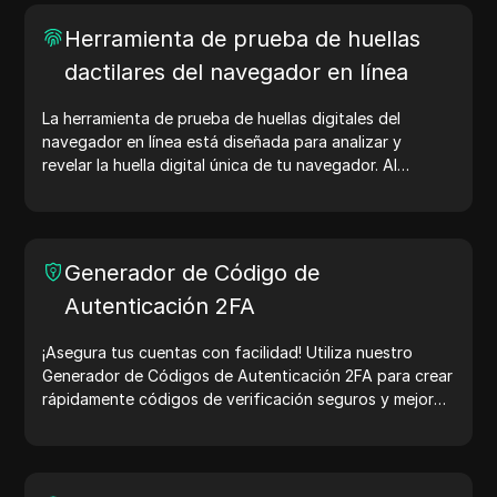
Herramienta de prueba de huellas
dactilares del navegador en línea
La herramienta de prueba de huellas digitales del
navegador en línea está diseñada para analizar y
revelar la huella digital única de tu navegador. Al
realizar la prueba, puedes entender qué información
comparte tu navegador con los sitios web y tomar
medidas para mejorar tu privacidad y seguridad en
línea.
Generador de Código de
Autenticación 2FA
¡Asegura tus cuentas con facilidad! Utiliza nuestro
Generador de Códigos de Autenticación 2FA para crear
rápidamente códigos de verificación seguros y mejorar
la protección de tu cuenta. ¡Pruébalo ahora y protege
tu vida digital!